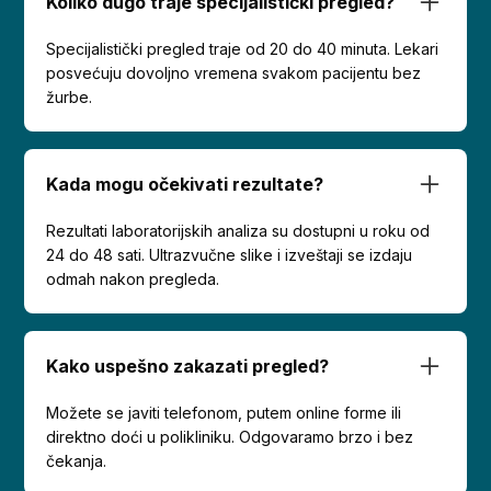
Koliko dugo traje specijalistički pregled?
Specijalistički pregled traje od 20 do 40 minuta. Lekari
posvećuju dovoljno vremena svakom pacijentu bez
žurbe.
Kada mogu očekivati rezultate?
Rezultati laboratorijskih analiza su dostupni u roku od
24 do 48 sati. Ultrazvučne slike i izveštaji se izdaju
odmah nakon pregleda.
Kako uspešno zakazati pregled?
Možete se javiti telefonom, putem online forme ili
direktno doći u polikliniku. Odgovaramo brzo i bez
čekanja.