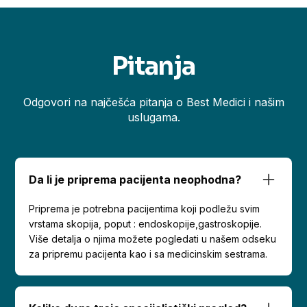
Pitanja
Odgovori na najčešća pitanja o Best Medici i našim
uslugama.
Da li je priprema pacijenta neophodna?
Priprema je potrebna pacijentima koji podležu svim
vrstama skopija, poput : endoskopije,gastroskopije.
Više detalja o njima možete pogledati u našem odseku
za pripremu pacijenta kao i sa medicinskim sestrama.