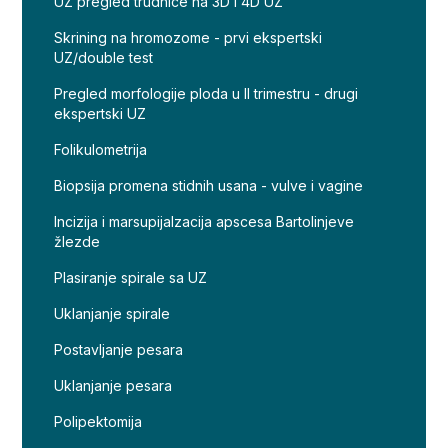
UZ pregled trudnice na 3D i 4D UZ
Skrining na hromozome - prvi ekspertski
UZ/double test
Pregled morfologije ploda u II trimestru - drugi
ekspertski UZ
Folikulometrija
Biopsija promena stidnih usana - vulve i vagine
Incizija i marsupijalzacija apscesa Bartolinjeve
žlezde
Plasiranje spirale sa UZ
Uklanjanje spirale
Postavljanje pesara
Uklanjanje pesara
Polipektomija