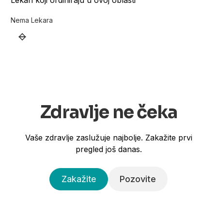
Lekari koji ordiniraju u ovoj oblasti
Nema Lekara
Zdravlje ne čeka
Vaše zdravlje zaslužuje najbolje. Zakažite prvi
pregled još danas.
Zakažite
Pozovite