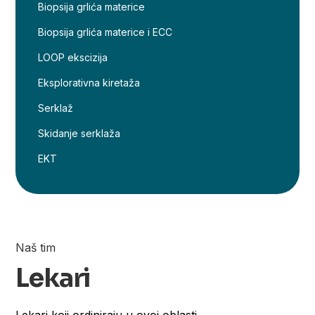
Biopsija grlića materice
Biopsija grlića materice i ECC
LOOP ekscizija
Eksplorativna kiretaža
Serklaž
Skidanje serklaža
EKT
Naš tim
Lekari