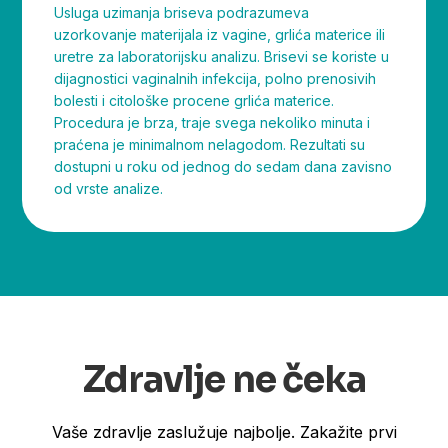
Usluga uzimanja briseva podrazumeva
uzorkovanje materijala iz vagine, grlića materice ili
uretre za laboratorijsku analizu. Brisevi se koriste u
dijagnostici vaginalnih infekcija, polno prenosivih
bolesti i citološke procene grlića materice.
Procedura je brza, traje svega nekoliko minuta i
praćena je minimalnom nelagodom. Rezultati su
dostupni u roku od jednog do sedam dana zavisno
od vrste analize.
Zdravlje ne čeka
Vaše zdravlje zaslužuje najbolje. Zakažite prvi