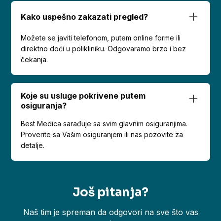
Kako uspešno zakazati pregled?
Možete se javiti telefonom, putem online forme ili
direktno doći u polikliniku. Odgovaramo brzo i bez
čekanja.
Koje su usluge pokrivene putem
osiguranja?
Best Medica sarađuje sa svim glavnim osiguranjima.
Proverite sa Vašim osiguranjem ili nas pozovite za
detalje.
Još pitanja?
Naš tim je spreman da odgovori na sve što vas