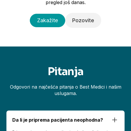
pregled još danas.
Zakažite
Pozovite
Pitanja
Odgovori na najčešća pitanja o Best Medici i našim
uslugama.
Da li je priprema pacijenta neophodna?