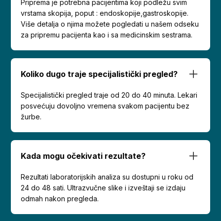
Priprema je potrebna pacijentima koji podležu svim
vrstama skopija, poput : endoskopije,gastroskopije.
Više detalja o njima možete pogledati u našem odseku
za pripremu pacijenta kao i sa medicinskim sestrama.
Koliko dugo traje specijalistički pregled?
Specijalistički pregled traje od 20 do 40 minuta. Lekari
posvećuju dovoljno vremena svakom pacijentu bez
žurbe.
Kada mogu očekivati rezultate?
Rezultati laboratorijskih analiza su dostupni u roku od
24 do 48 sati. Ultrazvučne slike i izveštaji se izdaju
odmah nakon pregleda.