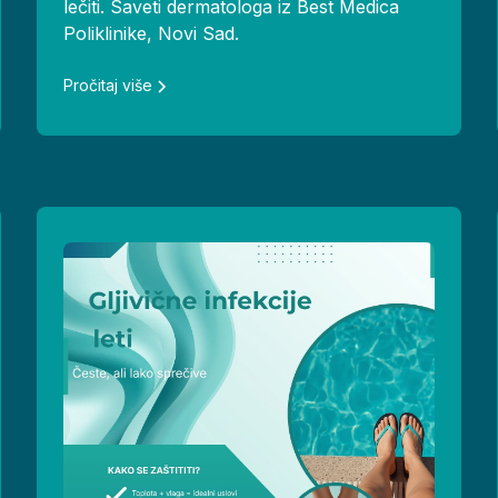
lečiti. Saveti dermatologa iz Best Medica
Poliklinike, Novi Sad.
Pročitaj više