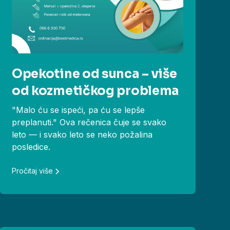
Opekotine od sunca – više
od kozmetičkog problema
"Malo ću se ispeći, pa ću se lepše
preplanuti." Ova rečenica čuje se svako
leto — i svako leto se neko požalina
posledice.
Pročitaj više