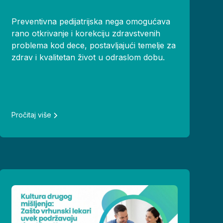
Preventivna pedijatrijska nega omogućava
rano otkrivanje i korekciju zdravstvenih
problema kod dece, postavljajući temelje za
zdrav i kvalitetan život u odraslom dobu.
Pročitaj više