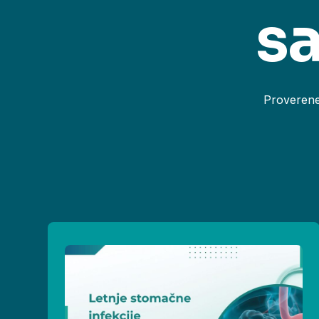
sa
Proverene 