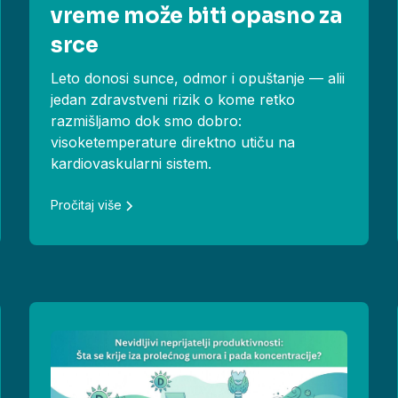
vreme može biti opasno za
srce
Leto donosi sunce, odmor i opuštanje — alii
jedan zdravstveni rizik o kome retko
razmišljamo dok smo dobro:
visoketemperature direktno utiču na
kardiovaskularni sistem.
Pročitaj više