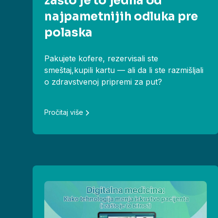
zašto je to jedna od
najpametnijih odluka pre
polaska
Pakujete kofere, rezervisali ste
smeštaj,kupili kartu — ali da li ste razmišljali
o zdravstvenoj pripremi za put?
Pročitaj više