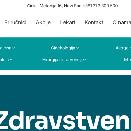
Ćirila i Metodija 16, Novi Sad +381 21 2 300 500
Priručnici
Akcije
Lekari
Kontakt
O nam
dicina
Ginekologija
Alergolo
atrija
Hirurgija i intervencije
Int
Zdravstven