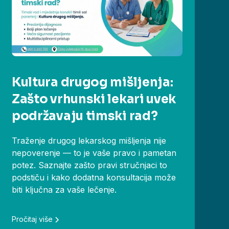
Kultura drugog mišljenja:
Zašto vrhunski lekari uvek
podržavaju timski rad?
Traženje drugog lekarskog mišljenja nije
nepoverenje — to je vaše pravo i pametan
potez. Saznajte zašto pravi stručnjaci to
podstiču i kako dodatna konsultacija može
biti ključna za vaše lečenje.
Pročitaj više