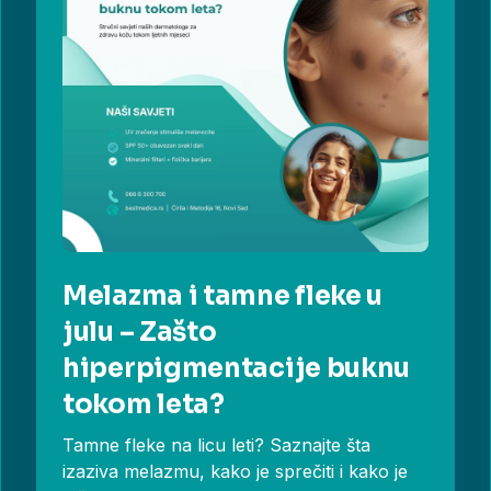
Melazma i tamne fleke u
julu – Zašto
hiperpigmentacije buknu
tokom leta?
Tamne fleke na licu leti? Saznajte šta
izaziva melazmu, kako je sprečiti i kako je