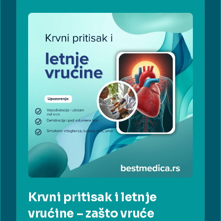
Krvni pritisak i letnje
vrućine – zašto vruće