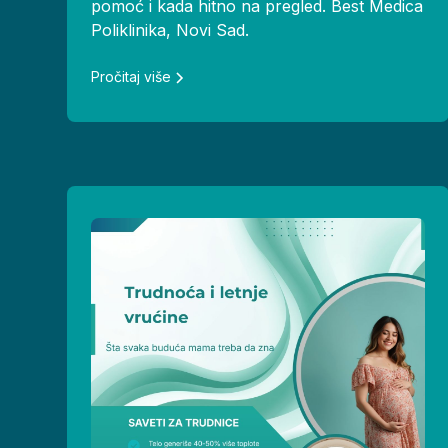
pomoć i kada hitno na pregled. Best Medica
Poliklinika, Novi Sad.
Pročitaj više