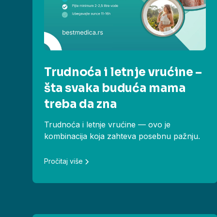
Trudnoća i letnje vrućine –
šta svaka buduća mama
treba da zna
Trudnoća i letnje vrućine — ovo je
kombinacija koja zahteva posebnu pažnju.
Pročitaj više