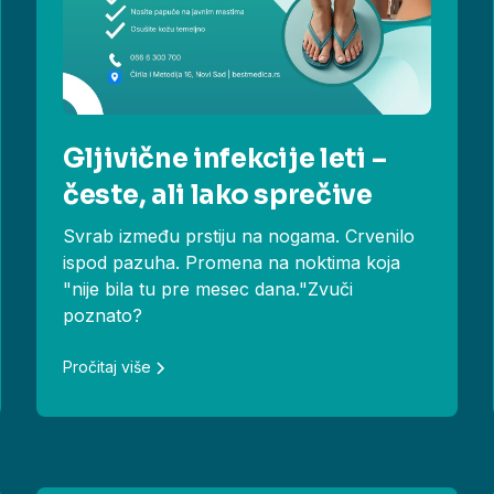
Gljivične infekcije leti –
česte, ali lako sprečive
Svrab između prstiju na nogama. Crvenilo
ispod pazuha. Promena na noktima koja
"nije bila tu pre mesec dana."Zvuči
poznato?
Pročitaj više