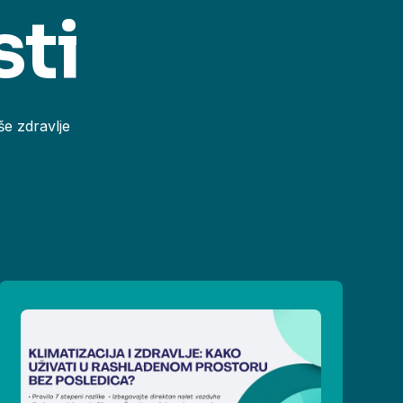
sti
še zdravlje