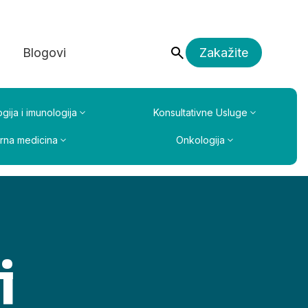
a
Blogovi
Zakažite
gija i imunologija
Konsultativne Usluge
erna medicina
Onkologija
i