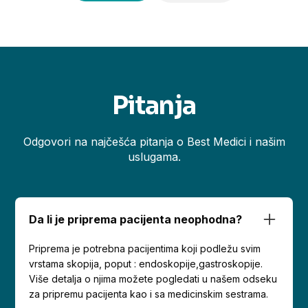
Pitanja
Odgovori na najčešća pitanja o Best Medici i našim
uslugama.
Da li je priprema pacijenta neophodna?
Priprema je potrebna pacijentima koji podležu svim
vrstama skopija, poput : endoskopije,gastroskopije.
Više detalja o njima možete pogledati u našem odseku
za pripremu pacijenta kao i sa medicinskim sestrama.