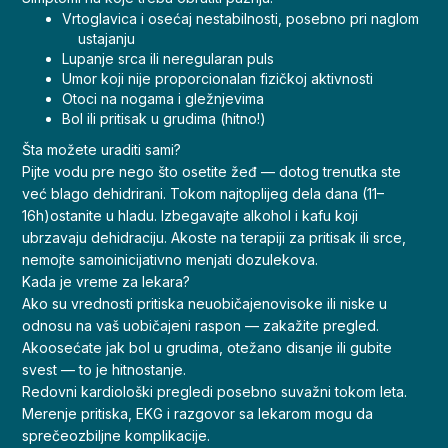
Vrtoglavica i osećaj nestabilnosti, posebno pri naglom
ustajanju
Lupanje srca ili neregularan puls
Umor koji nije proporcionalan fizičkoj aktivnosti
Otoci na nogama i gležnjevima
Bol ili pritisak u grudima (hitno!)
Šta možete uraditi sami?
Pijte vodu pre nego što osetite žeđ — dotog trenutka ste
već blago dehidrirani. Tokom najtoplijeg dela dana (11–
16h)ostanite u hladu. Izbegavajte alkohol i kafu koji
ubrzavaju dehidraciju. Akoste na terapiji za pritisak ili srce,
nemojte samoinicijativno menjati dozulekova.
Kada je vreme za lekara?
Ako su vrednosti pritiska neuobičajenovisoke ili niske u
odnosu na vaš uobičajeni raspon — zakažite pregled.
Akoosećate jak bol u grudima, otežano disanje ili gubite
svest — to je hitnostanje.
Redovni kardiološki pregledi posebno suvažni tokom leta.
Merenje pritiska, EKG i razgovor sa lekarom mogu da
sprečeozbiljne komplikacije.