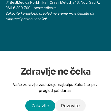
📍 BestMedica Poliklinika | Ćirila i Metodija 16, Novi Sad 📞
066 6 300 700 | bestmedica.rs
Zakažite kardiološki pregled na vreme —ne čekajte da
simptomi postanu ozbiljni.
Zdravlje ne čeka
Vaše zdravlje zaslužuje najbolje. Zakažite prvi
pregled još danas.
Zakažite
Pozovite