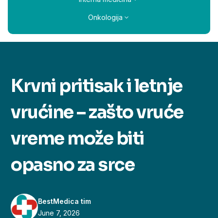
Onkologija
Krvni pritisak i letnje
vrućine – zašto vruće
vreme može biti
opasno za srce
BestMedica tim
June 7, 2026