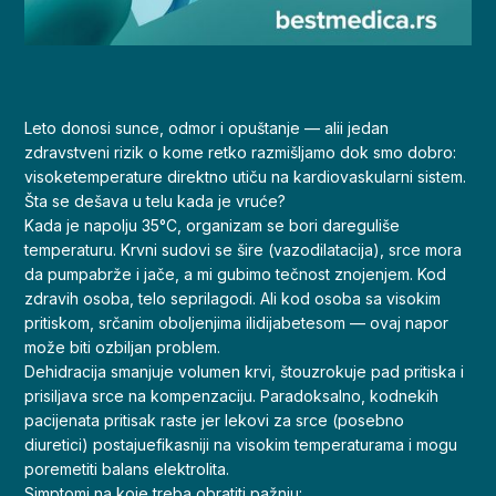
Leto donosi sunce, odmor i opuštanje — alii jedan
zdravstveni rizik o kome retko razmišljamo dok smo dobro:
visoketemperature direktno utiču na kardiovaskularni sistem.
Šta se dešava u telu kada je vruće?
Kada je napolju 35°C, organizam se bori dareguliše
temperaturu. Krvni sudovi se šire (vazodilatacija), srce mora
da pumpabrže i jače, a mi gubimo tečnost znojenjem. Kod
zdravih osoba, telo seprilagodi. Ali kod osoba sa visokim
pritiskom, srčanim oboljenjima ilidijabetesom — ovaj napor
može biti ozbiljan problem.
Dehidracija smanjuje volumen krvi, štouzrokuje pad pritiska i
prisiljava srce na kompenzaciju. Paradoksalno, kodnekih
pacijenata pritisak raste jer lekovi za srce (posebno
diuretici) postajuefikasniji na visokim temperaturama i mogu
poremetiti balans elektrolita.
Simptomi na koje treba obratiti pažnju: