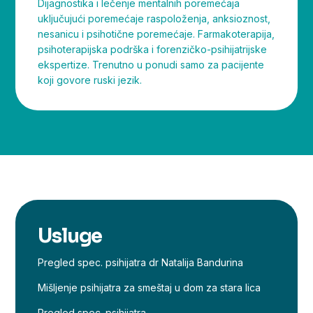
Dijagnostika i lečenje mentalnih poremećaja
uključujući poremećaje raspoloženja, anksioznost,
nesanicu i psihotične poremećaje. Farmakoterapija,
psihoterapijska podrška i forenzičko-psihijatrijske
ekspertize. Trenutno u ponudi samo za pacijente
koji govore ruski jezik.
Usluge
Pregled spec. psihijatra dr Natalija Bandurina
Mišljenje psihijatra za smeštaj u dom za stara lica
Pregled spec. psihijatra