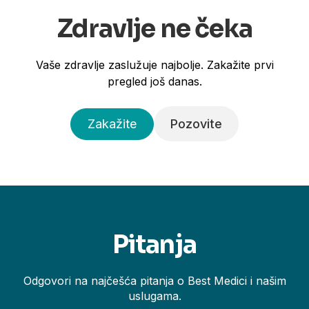
Zdravlje ne čeka
Vaše zdravlje zaslužuje najbolje. Zakažite prvi
pregled još danas.
Zakažite
Pozovite
Pitanja
Odgovori na najčešća pitanja o Best Medici i našim
uslugama.