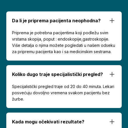
Da li je priprema pacijenta neophodna?
Priprema je potrebna pacijentima koji podležu svim
vrstama skopija, poput : endoskopije,gastroskopije.
Više detalja o njima možete pogledati u našem odseku
za pripremu pacijenta kao i sa medicinskim sestrama.
Koliko dugo traje specijalistički pregled?
Specijalistički pregled traje od 20 do 40 minuta. Lekari
posvećuju dovoljno vremena svakom pacijentu bez
žurbe.
Kada mogu očekivati rezultate?