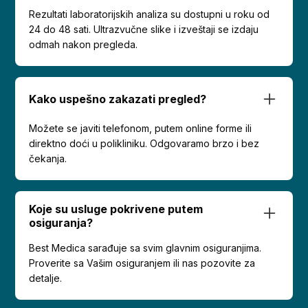
Rezultati laboratorijskih analiza su dostupni u roku od
24 do 48 sati. Ultrazvučne slike i izveštaji se izdaju
odmah nakon pregleda.
Kako uspešno zakazati pregled?
Možete se javiti telefonom, putem online forme ili
direktno doći u polikliniku. Odgovaramo brzo i bez
čekanja.
Koje su usluge pokrivene putem
osiguranja?
Best Medica sarađuje sa svim glavnim osiguranjima.
Proverite sa Vašim osiguranjem ili nas pozovite za
detalje.