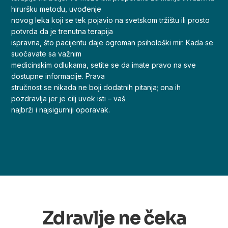
hiruršku metodu, uvođenje
novog leka koji se tek pojavio na svetskom tržištu ili prosto
potvrda da je trenutna terapija
ispravna, što pacijentu daje ogroman psihološki mir. Kada se
suočavate sa važnim
medicinskim odlukama, setite se da imate pravo na sve
dostupne informacije. Prava
stručnost se nikada ne boji dodatnih pitanja; ona ih
pozdravlja jer je cilj uvek isti – vaš
najbrži i najsigurniji oporavak.
Zdravlje ne čeka