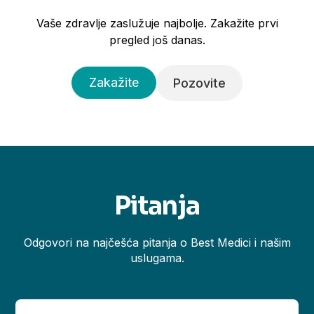
Vaše zdravlje zaslužuje najbolje. Zakažite prvi
pregled još danas.
Zakažite
Pozovite
Pitanja
Odgovori na najčešća pitanja o Best Medici i našim
uslugama.