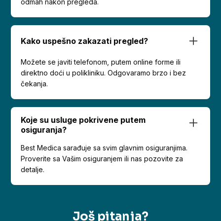
odmah nakon pregleda.
Kako uspešno zakazati pregled?
Možete se javiti telefonom, putem online forme ili
direktno doći u polikliniku. Odgovaramo brzo i bez
čekanja.
Koje su usluge pokrivene putem
osiguranja?
Best Medica sarađuje sa svim glavnim osiguranjima.
Proverite sa Vašim osiguranjem ili nas pozovite za
detalje.
Još pitanja?