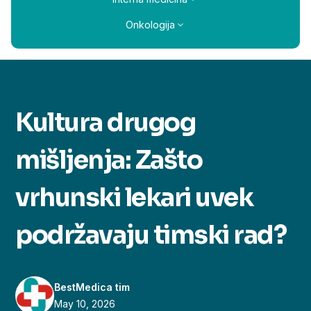
Onkologija
Kultura drugog
mišljenja: Zašto
vrhunski lekari uvek
podržavaju timski rad?
BestMedica tim
May 10, 2026