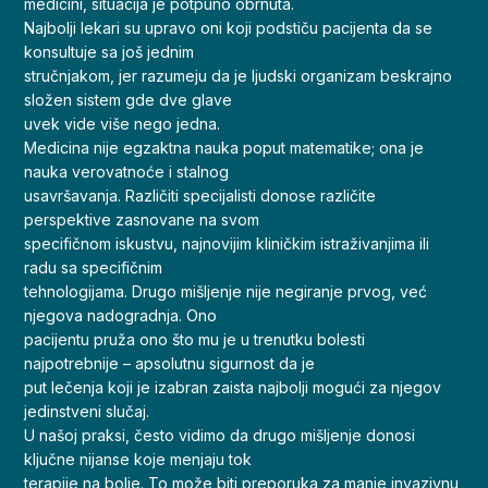
medicini, situacija je potpuno obrnuta.
Najbolji lekari su upravo oni koji podstiču pacijenta da se
konsultuje sa još jednim
stručnjakom, jer razumeju da je ljudski organizam beskrajno
složen sistem gde dve glave
uvek vide više nego jedna.
Medicina nije egzaktna nauka poput matematike; ona je
nauka verovatnoće i stalnog
usavršavanja. Različiti specijalisti donose različite
perspektive zasnovane na svom
specifičnom iskustvu, najnovijim kliničkim istraživanjima ili
radu sa specifičnim
tehnologijama. Drugo mišljenje nije negiranje prvog, već
njegova nadogradnja. Ono
pacijentu pruža ono što mu je u trenutku bolesti
najpotrebnije – apsolutnu sigurnost da je
put lečenja koji je izabran zaista najbolji mogući za njegov
jedinstveni slučaj.
U našoj praksi, često vidimo da drugo mišljenje donosi
ključne nijanse koje menjaju tok
terapije na bolje. To može biti preporuka za manje invazivnu