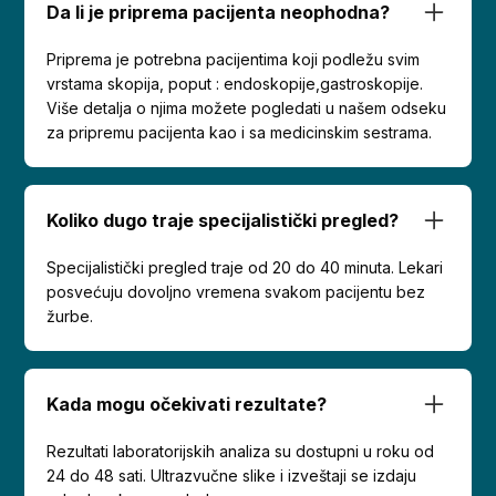
Da li je priprema pacijenta neophodna?
Priprema je potrebna pacijentima koji podležu svim
vrstama skopija, poput : endoskopije,gastroskopije.
Više detalja o njima možete pogledati u našem odseku
za pripremu pacijenta kao i sa medicinskim sestrama.
Koliko dugo traje specijalistički pregled?
Specijalistički pregled traje od 20 do 40 minuta. Lekari
posvećuju dovoljno vremena svakom pacijentu bez
žurbe.
Kada mogu očekivati rezultate?
Rezultati laboratorijskih analiza su dostupni u roku od
24 do 48 sati. Ultrazvučne slike i izveštaji se izdaju