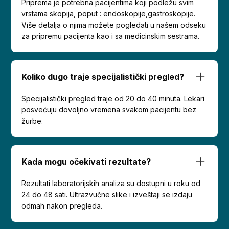
Priprema je potrebna pacijentima koji podležu svim
vrstama skopija, poput : endoskopije,gastroskopije.
Više detalja o njima možete pogledati u našem odseku
za pripremu pacijenta kao i sa medicinskim sestrama.
Koliko dugo traje specijalistički pregled?
Specijalistički pregled traje od 20 do 40 minuta. Lekari
posvećuju dovoljno vremena svakom pacijentu bez
žurbe.
Kada mogu očekivati rezultate?
Rezultati laboratorijskih analiza su dostupni u roku od
24 do 48 sati. Ultrazvučne slike i izveštaji se izdaju
odmah nakon pregleda.