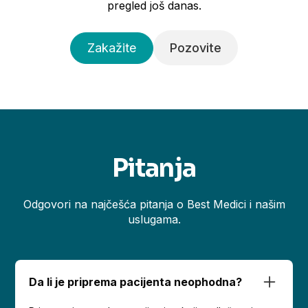
pregled još danas.
Zakažite
Pozovite
Pitanja
Odgovori na najčešća pitanja o Best Medici i našim
uslugama.
Da li je priprema pacijenta neophodna?