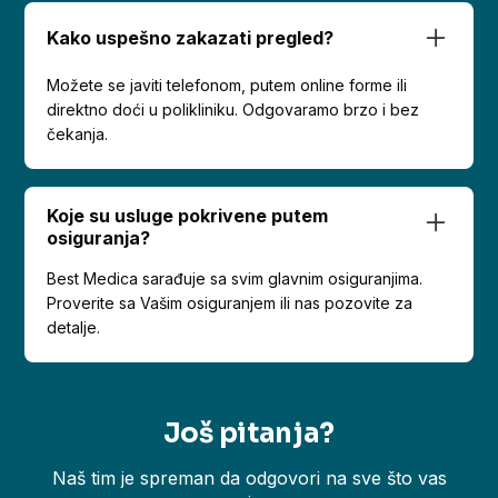
Kako uspešno zakazati pregled?
Možete se javiti telefonom, putem online forme ili
direktno doći u polikliniku. Odgovaramo brzo i bez
čekanja.
Koje su usluge pokrivene putem
osiguranja?
Best Medica sarađuje sa svim glavnim osiguranjima.
Proverite sa Vašim osiguranjem ili nas pozovite za
detalje.
Još pitanja?
Naš tim je spreman da odgovori na sve što vas