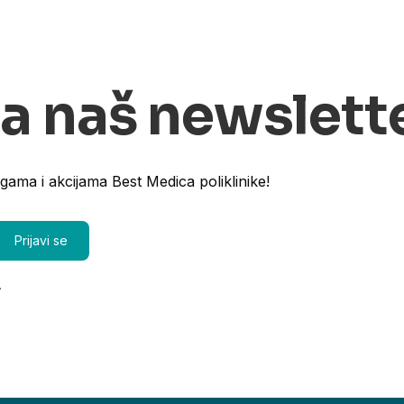
na naš newslett
ugama i akcijama Best Medica poliklinike!
.