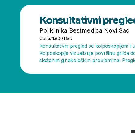
Konsultativni pregle
Poliklinika Bestmedica Novi Sad
Cena:
11.800 RSD
Konsultativni pregled sa kolposkopijom i 
Kolposkopija vizualizuje površinu grlića d
složenim ginekološkim problemima. Pregle