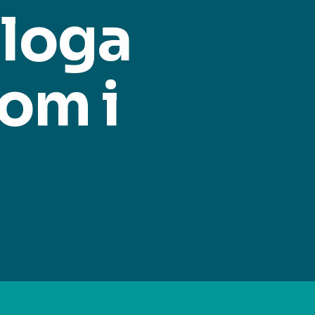
ologa
om i