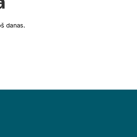
a
oš danas.