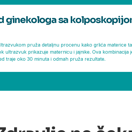
d ginekologa sa kolposkopijo
ultrazvukom pruža detaljnu procenu kako grlića materice ta
ok ultrazvuk prikazuje maternicu i jajnike. Ova kombinacija 
d traje oko 30 minuta i odmah pruža rezultate.