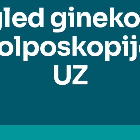
led ginek
kolposkopij
UZ