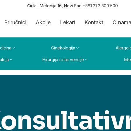
Ćirila i Metodija 16, Novi Sad +381 21 2 300 500
Priručnici
Akcije
Lekari
Kontakt
O nam
dicina
Ginekologija
Alergolo
atrija
Hirurgija i intervencije
Int
onsultativ