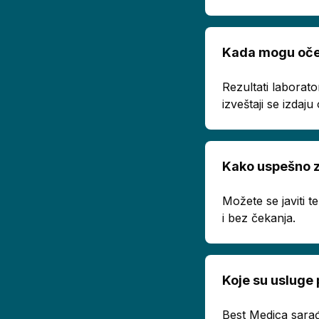
Kada mogu oček
Rezultati laborato
izveštaji se izda
Kako uspešno z
Možete se javiti 
i bez čekanja.
Koje su usluge
Best Medica sarađ