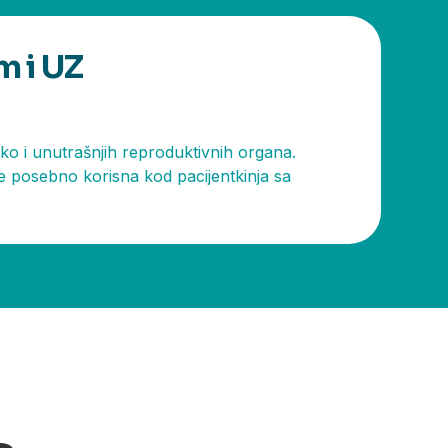
m i UZ
ko i unutrašnjih reproduktivnih organa.
je posebno korisna kod pacijentkinja sa