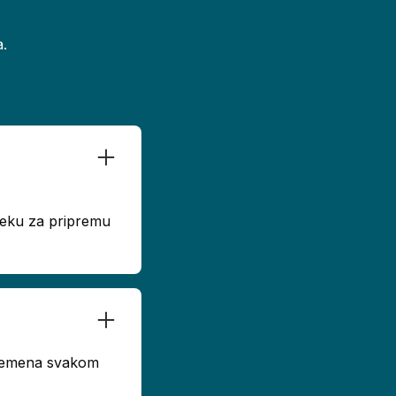
.
dseku za pripremu
 vremena svakom