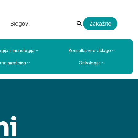
a
Blogovi
Zakažite
gija i imunologija
Konsultativne Usluge
erna medicina
Onkologija
ni