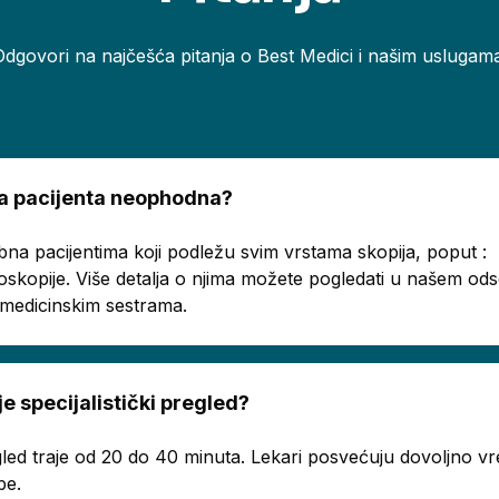
Odgovori na najčešća pitanja o Best Medici i našim uslugama
ema pacijenta neophodna?
bna pacijentima koji podležu svim vrstama skopija, poput :
oskopije. Više detalja o njima možete pogledati u našem o
a medicinskim sestrama.
je specijalistički pregled?
regled traje od 20 do 40 minuta. Lekari posvećuju dovoljno
be.