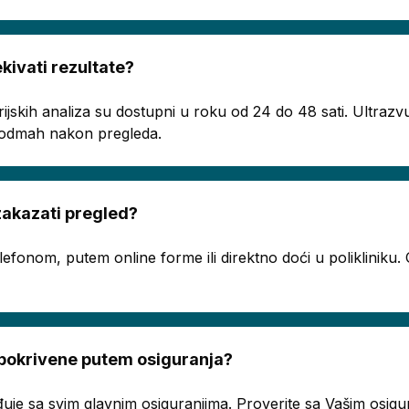
ivati rezultate?
rijskih analiza su dostupni u roku od 24 do 48 sati. Ultrazvu
ju odmah nakon pregleda.
akazati pregled?
telefonom, putem online forme ili direktno doći u poliklinik
 pokrivene putem osiguranja?
uje sa svim glavnim osiguranjima. Proverite sa Vašim osigur