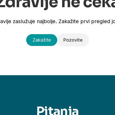
Zdravlje ne ček
avlje zaslužuje najbolje. Zakažite prvi pregled j
Zakažite
Pozovite
Pitanja