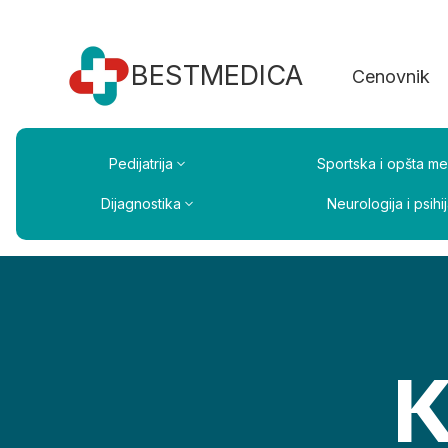
BESTMEDICA
Cenovnik
Pedijatrija
Sportska i opšta me
Dijagnostika
Neurologija i psihij
K