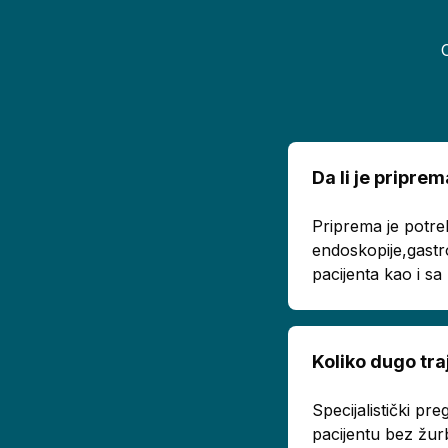
Da li je pripr
Priprema je potre
endoskopije,gastr
pacijenta kao i s
Koliko dugo tra
Specijalistički p
pacijentu bez žur