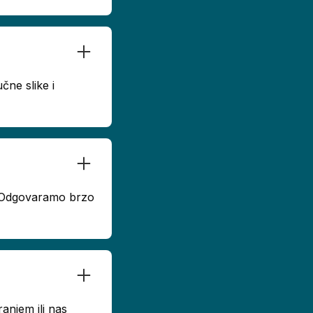
čne slike i
u. Odgovaramo brzo
anjem ili nas