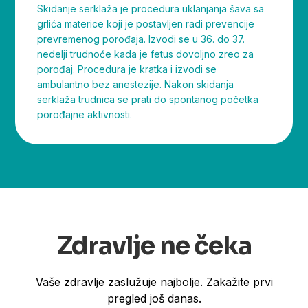
Skidanje serklaža je procedura uklanjanja šava sa
grlića materice koji je postavljen radi prevencije
prevremenog porođaja. Izvodi se u 36. do 37.
nedelji trudnoće kada je fetus dovoljno zreo za
porođaj. Procedura je kratka i izvodi se
ambulantno bez anestezije. Nakon skidanja
serklaža trudnica se prati do spontanog početka
porođajne aktivnosti.
Zdravlje ne čeka
Vaše zdravlje zaslužuje najbolje. Zakažite prvi
pregled još danas.