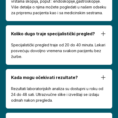
vrstama skopija, poput : endoskopije,gastroskopije.
Više detalja o njima možete pogledati u našem odseku
za pripremu pacijenta kao i sa medicinskim sestrama.
Koliko dugo traje specijalistički pregled?
Specijalistički pregled traje od 20 do 40 minuta. Lekari
posvećuju dovoljno vremena svakom pacijentu bez
žurbe.
Kada mogu očekivati rezultate?
Rezultati laboratorijskih analiza su dostupni u roku od
24 do 48 sati. Ultrazvučne slike i izveštaji se izdaju
odmah nakon pregleda.