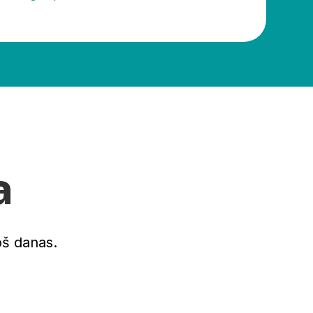
a
oš danas.