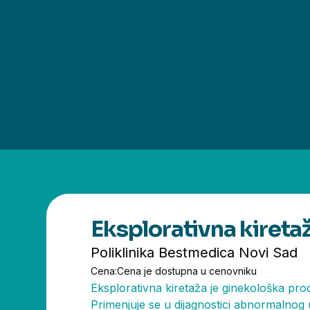
Eksplorativna kireta
Poliklinika Bestmedica Novi Sad
Cena:
Cena je dostupna u cenovniku
Eksplorativna kiretaža je ginekološka pro
Primenjuje se u dijagnostici abnormalnog