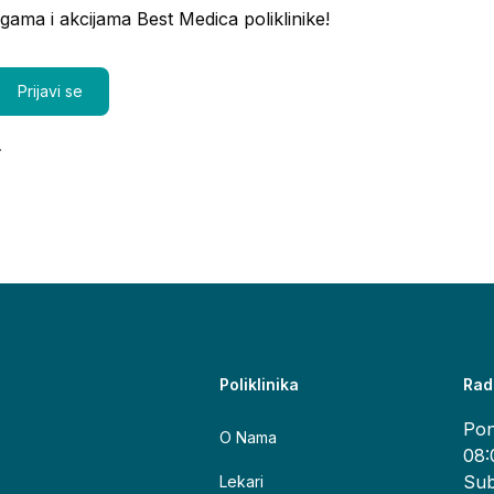
ugama i akcijama Best Medica poliklinike!
.
Poliklinika
Rad
Pon
O Nama
08:
Sub
Lekari