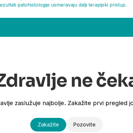
ezultati patohistologije usmeravaju dalji terapijski pristup.
Zdravlje ne ček
avlje zaslužuje najbolje. Zakažite prvi pregled j
Zakažite
Pozovite