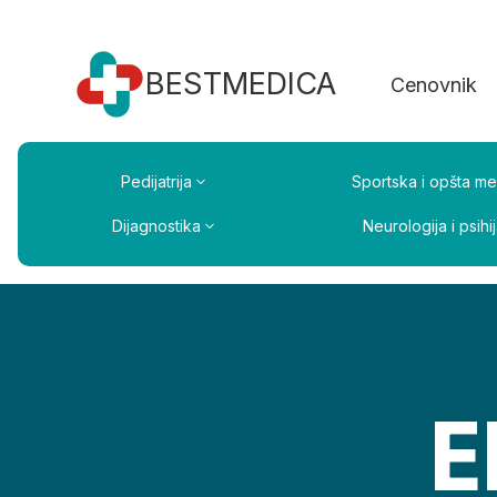
BESTMEDICA
Cenovnik
Pedijatrija
Sportska i opšta me
Dijagnostika
Neurologija i psihij
E