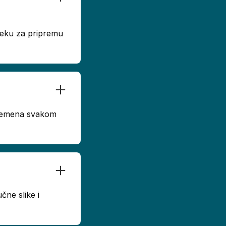
dseku za pripremu
 vremena svakom
čne slike i