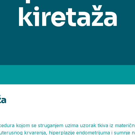
kiretaža
ža
cedura kojom se struganjem uzima uzorak tkiva iz materične 
 uterusnog krvarenja, hiperplazije endometrijuma i sumnje