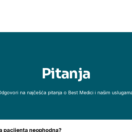
Pitanja
Odgovori na najčešća pitanja o Best Medici i našim uslugama
ema pacijenta neophodna?