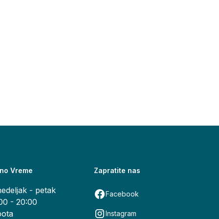
no Vreme
Zapratite nas
edeljak - petak
Facebook
00 - 20:00
ota
Instagram