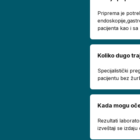
Priprema je potre
endoskopije,gastr
pacijenta kao i s
Koliko dugo tra
Specijalistički p
pacijentu bez žur
Kada mogu oček
Rezultati laborato
izveštaji se izda