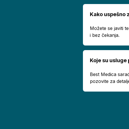
Kako uspešno z
Možete se javiti 
i bez čekanja.
Koje su usluge
Best Medica sarađ
pozovite za detalj