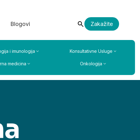
a
Blogovi
Zakažite
gija i imunologija
Konsultativne Usluge
erna medicina
Onkologija
na