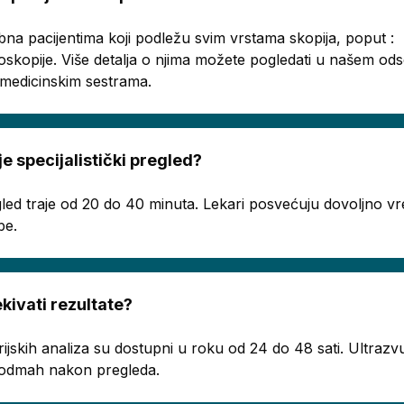
bna pacijentima koji podležu svim vrstama skopija, poput :
oskopije. Više detalja o njima možete pogledati u našem o
a medicinskim sestrama.
je specijalistički pregled?
regled traje od 20 do 40 minuta. Lekari posvećuju dovoljno
be.
ivati rezultate?
rijskih analiza su dostupni u roku od 24 do 48 sati. Ultrazvu
ju odmah nakon pregleda.