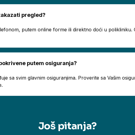
akazati pregled?
telefonom, putem online forme ili direktno doći u poliklinik
 pokrivene putem osiguranja?
uje sa svim glavnim osiguranjima. Proverite sa Vašim osigur
e.
Još pitanja?