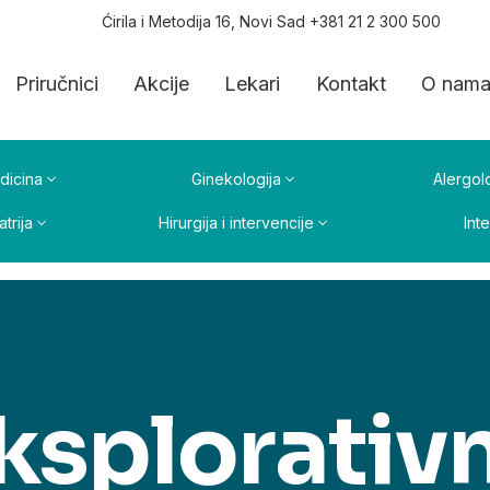
Ćirila i Metodija 16, Novi Sad +381 21 2 300 500
Priručnici
Akcije
Lekari
Kontakt
O nam
dicina
Ginekologija
Alergolo
atrija
Hirurgija i intervencije
Int
ksplorativ