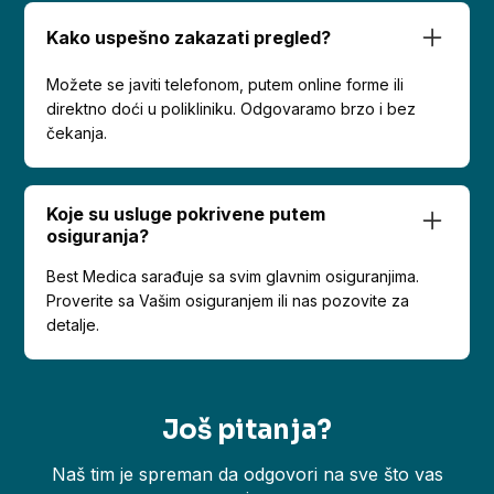
Kako uspešno zakazati pregled?
Možete se javiti telefonom, putem online forme ili
direktno doći u polikliniku. Odgovaramo brzo i bez
čekanja.
Koje su usluge pokrivene putem
osiguranja?
Best Medica sarađuje sa svim glavnim osiguranjima.
Proverite sa Vašim osiguranjem ili nas pozovite za
detalje.
Još pitanja?
Naš tim je spreman da odgovori na sve što vas