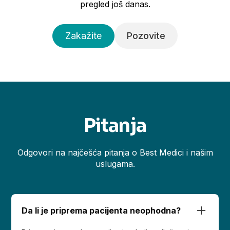
pregled još danas.
Zakažite
Pozovite
Pitanja
Odgovori na najčešća pitanja o Best Medici i našim
uslugama.
Da li je priprema pacijenta neophodna?