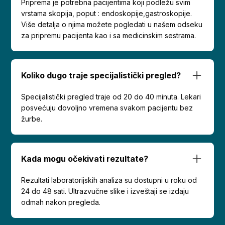
Priprema je potrebna pacijentima koji podležu svim
vrstama skopija, poput : endoskopije,gastroskopije.
Više detalja o njima možete pogledati u našem odseku
za pripremu pacijenta kao i sa medicinskim sestrama.
Koliko dugo traje specijalistički pregled?
Specijalistički pregled traje od 20 do 40 minuta. Lekari
posvećuju dovoljno vremena svakom pacijentu bez
žurbe.
Kada mogu očekivati rezultate?
Rezultati laboratorijskih analiza su dostupni u roku od
24 do 48 sati. Ultrazvučne slike i izveštaji se izdaju
odmah nakon pregleda.