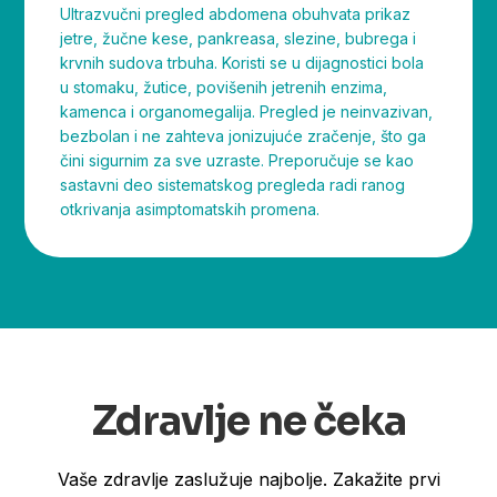
Ultrazvučni pregled abdomena obuhvata prikaz
jetre, žučne kese, pankreasa, slezine, bubrega i
krvnih sudova trbuha. Koristi se u dijagnostici bola
u stomaku, žutice, povišenih jetrenih enzima,
kamenca i organomegalija. Pregled je neinvazivan,
bezbolan i ne zahteva jonizujuće zračenje, što ga
čini sigurnim za sve uzraste. Preporučuje se kao
sastavni deo sistematskog pregleda radi ranog
otkrivanja asimptomatskih promena.
Zdravlje ne čeka
Vaše zdravlje zaslužuje najbolje. Zakažite prvi