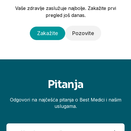
Vaše zdravlje zaslužuje najbolje. Zakažite prvi
pregled još danas.
Zakažite
Pozovite
Pitanja
Odgovori na najčešća pitanja o Best Medici i našim
uslugama.