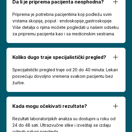
Da li je priprema pacijenta neophodna?
Priprema je potrebna pacijentima koji podležu svim
vrstama skopija, poput : endoskopije,gastroskopije.
Više detalja o njima možete pogledati u našem odseku
za pripremu pacijenta kao i sa medicinskim sestrama.
Koliko dugo traje specijalistički pregled?
Specijalistički pregled traje od 20 do 40 minuta. Lekari
posvećuju dovoljno vremena svakom pacijentu bez
žurbe.
Kada mogu očekivati rezultate?
Rezultati laboratorijskih analiza su dostupni u roku od
24 do 48 sati. Ultrazvučne slike i izveštaji se izdaju
odmah nakon pregleda.