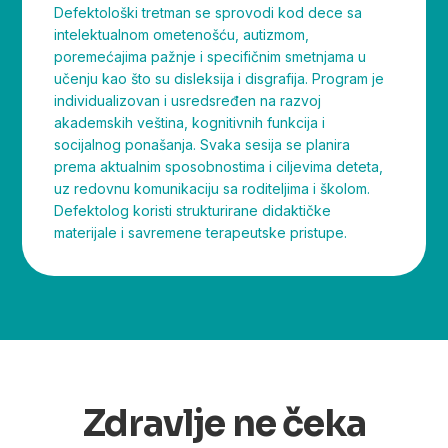
Defektološki tretman se sprovodi kod dece sa
intelektualnom ometenošću, autizmom,
poremećajima pažnje i specifičnim smetnjama u
učenju kao što su disleksija i disgrafija. Program je
individualizovan i usredsređen na razvoj
akademskih veština, kognitivnih funkcija i
socijalnog ponašanja. Svaka sesija se planira
prema aktualnim sposobnostima i ciljevima deteta,
uz redovnu komunikaciju sa roditeljima i školom.
Defektolog koristi strukturirane didaktičke
materijale i savremene terapeutske pristupe.
Zdravlje ne čeka