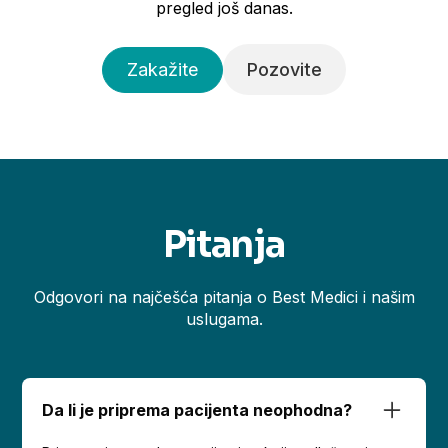
pregled još danas.
Zakažite
Pozovite
Pitanja
Odgovori na najčešća pitanja o Best Medici i našim
uslugama.
Da li je priprema pacijenta neophodna?