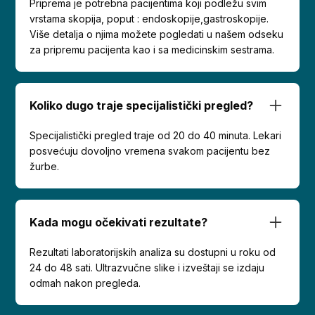
Priprema je potrebna pacijentima koji podležu svim
vrstama skopija, poput : endoskopije,gastroskopije.
Više detalja o njima možete pogledati u našem odseku
za pripremu pacijenta kao i sa medicinskim sestrama.
Koliko dugo traje specijalistički pregled?
Specijalistički pregled traje od 20 do 40 minuta. Lekari
posvećuju dovoljno vremena svakom pacijentu bez
žurbe.
Kada mogu očekivati rezultate?
Rezultati laboratorijskih analiza su dostupni u roku od
24 do 48 sati. Ultrazvučne slike i izveštaji se izdaju
odmah nakon pregleda.