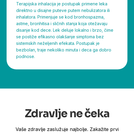
Terapijska inhalacija je postupak primene leka
direktno u disajne puteve putem nebulizatora ili
inhalatora. Primenjuje se kod bronhospazma,
astme, bronhitisa i sličnih stanja koja otežavaju
disanje kod dece. Lek deluje lokalno i brzo, čime
se postiže efikasno olakšanje simptoma bez
sistemskih neželjenih efekata. Postupak je
bezbolan, traje nekoliko minuta i deca ga dobro
podnose.
Zdravlje ne čeka
Vaše zdravlje zaslužuje najbolje. Zakažite prvi