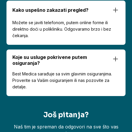
Kako uspešno zakazati pregled?
Možete se javiti telefonom, putem online forme ili
direktno doći u polikliniku. Odgovaramo brzo i bez
čekanja.
Koje su usluge pokrivene putem
osiguranja?
Best Medica sarađuje sa svim glavnim osiguranjima.
Proverite sa Vašim osiguranjem ili nas pozovite za
detalje.
Još pitanja?
Naš tim je spreman da odgovori na sve što vas