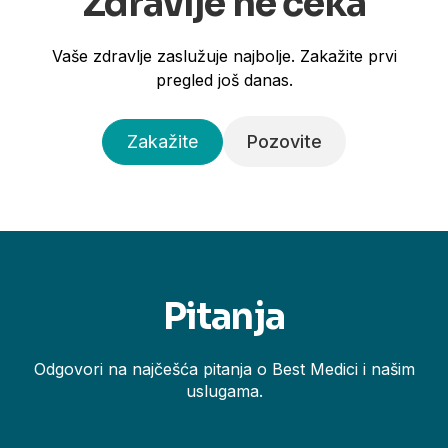
Zdravlje ne čeka
Vaše zdravlje zaslužuje najbolje. Zakažite prvi
pregled još danas.
Zakažite
Pozovite
Pitanja
Odgovori na najčešća pitanja o Best Medici i našim
uslugama.