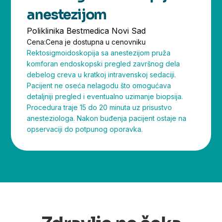
anestezijom
Poliklinika Bestmedica Novi Sad
Cena:
Cena je dostupna u cenovniku
Rektosigmoidoskopija sa anestezijom pruža
komforan endoskopski pregled završnog dela
debelog creva u kratkoj intravenskoj sedaciji.
Pacijent ne oseća nelagodu što omogućava
detaljniji pregled i eventualno uzimanje biopsija.
Procedura traje 15 do 20 minuta uz prisustvo
anesteziologa. Nakon buđenja pacijent ostaje na
opservaciji do potpunog oporavka.