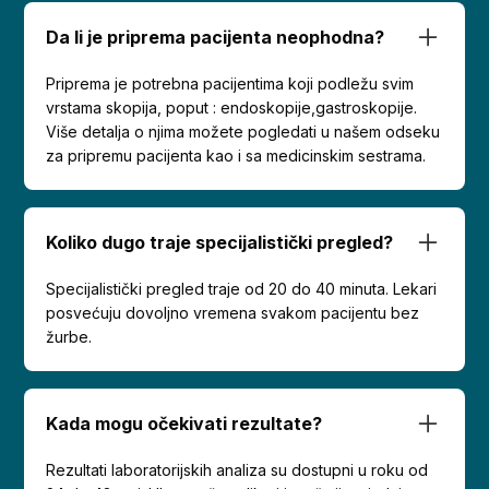
Da li je priprema pacijenta neophodna?
Priprema je potrebna pacijentima koji podležu svim
vrstama skopija, poput : endoskopije,gastroskopije.
Više detalja o njima možete pogledati u našem odseku
za pripremu pacijenta kao i sa medicinskim sestrama.
Koliko dugo traje specijalistički pregled?
Specijalistički pregled traje od 20 do 40 minuta. Lekari
posvećuju dovoljno vremena svakom pacijentu bez
žurbe.
Kada mogu očekivati rezultate?
Rezultati laboratorijskih analiza su dostupni u roku od