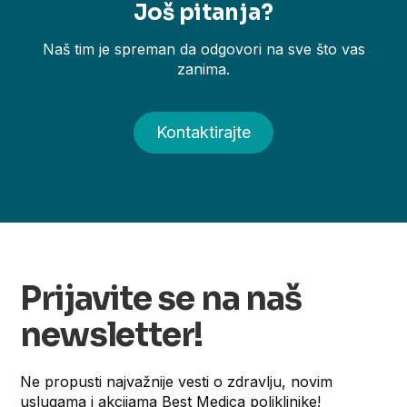
Još pitanja?
Naš tim je spreman da odgovori na sve što vas
zanima.
Kontaktirajte
Prijavite se na naš
newsletter!
Ne propusti najvažnije vesti o zdravlju, novim
uslugama i akcijama Best Medica poliklinike!