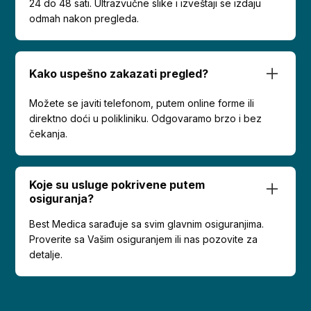
24 do 48 sati. Ultrazvučne slike i izveštaji se izdaju
odmah nakon pregleda.
Kako uspešno zakazati pregled?
Možete se javiti telefonom, putem online forme ili
direktno doći u polikliniku. Odgovaramo brzo i bez
čekanja.
Koje su usluge pokrivene putem
osiguranja?
Best Medica sarađuje sa svim glavnim osiguranjima.
Proverite sa Vašim osiguranjem ili nas pozovite za
detalje.