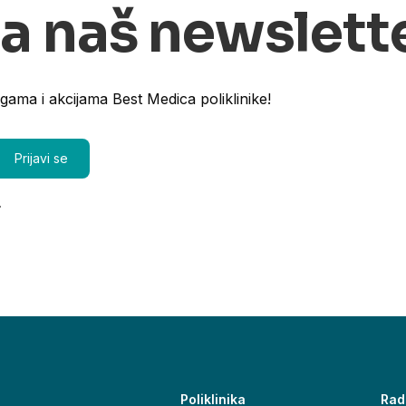
na naš newslett
ugama i akcijama Best Medica poliklinike!
.
Poliklinika
Rad