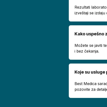
Rezultati laborato
izveštaji se izda
Kako uspešno z
Možete se javiti 
i bez čekanja.
Koje su usluge
Best Medica sarađ
pozovite za detalj