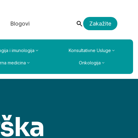
a
Blogovi
Zakažite
gija i imunologija
Konsultativne Usluge
erna medicina
Onkologija
rška