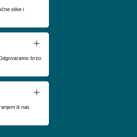
čne slike i
u. Odgovaramo brzo
anjem ili nas