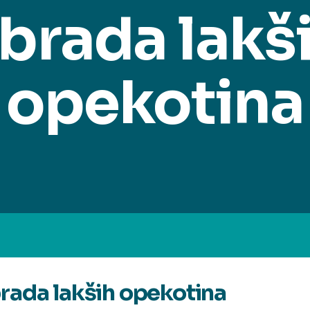
brada lakš
opekotina
rada lakših opekotina