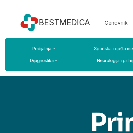
BESTMEDICA
Cenovnik
Pedijatrija
Sportska i opšta me
Dijagnostika
Neurologija i psihij
Pri