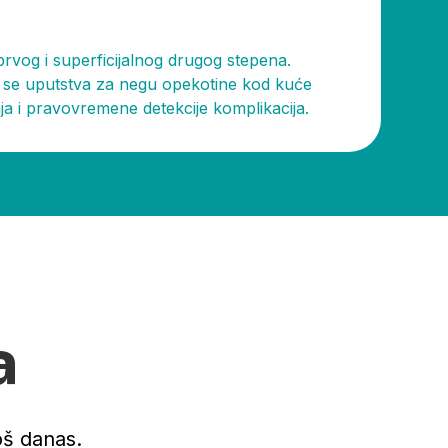
rvog i superficijalnog drugog stepena.
u se uputstva za negu opekotine kod kuće
nja i pravovremene detekcije komplikacija.
a
oš danas.