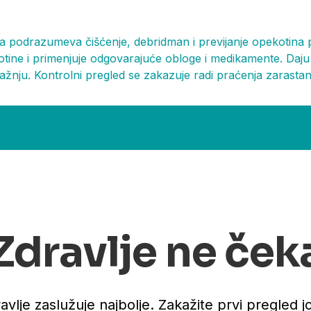
a podrazumeva čišćenje, debridman i previjanje opekotina p
otine i primenjuje odgovarajuće obloge i medikamente. Daj
 pažnju. Kontrolni pregled se zakazuje radi praćenja zarasta
Zdravlje ne ček
avlje zaslužuje najbolje. Zakažite prvi pregled j