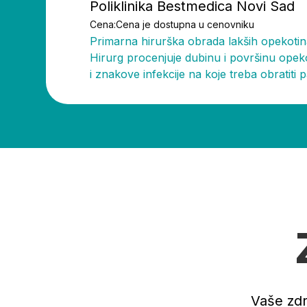
Poliklinika Bestmedica Novi Sad
Cena:
Cena je dostupna u cenovniku
Primarna hirurška obrada lakših opekotin
Hirurg procenjuje dubinu i površinu opek
i znakove infekcije na koje treba obratiti
Vaše zdr