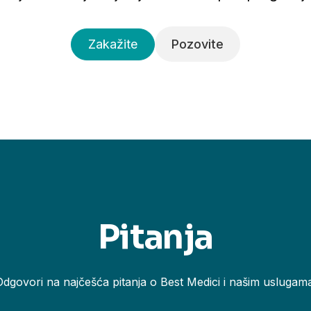
Zakažite
Pozovite
Pitanja
Odgovori na najčešća pitanja o Best Medici i našim uslugama