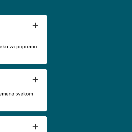
dseku za pripremu
 vremena svakom