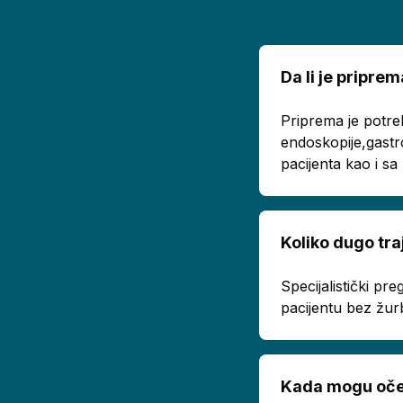
Da li je pripr
Priprema je potre
endoskopije,gastr
pacijenta kao i s
Koliko dugo tra
Specijalistički p
pacijentu bez žur
Kada mogu oček