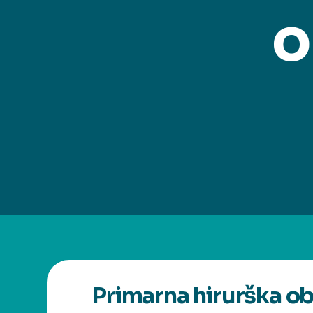
o
Primarna hirurška ob