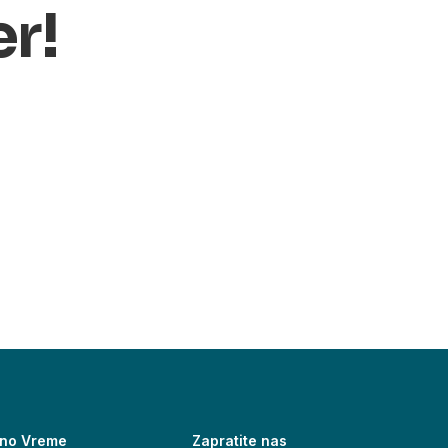
er!
no Vreme
Zapratite nas