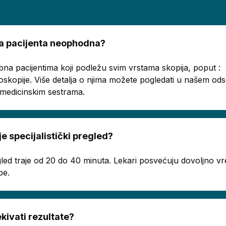
ema pacijenta neophodna?
bna pacijentima koji podležu svim vrstama skopija, poput :
oskopije. Više detalja o njima možete pogledati u našem o
a medicinskim sestrama.
je specijalistički pregled?
regled traje od 20 do 40 minuta. Lekari posvećuju dovoljno
be.
ivati rezultate?