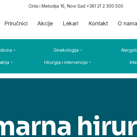
Ćirila i Metodija 16, Novi Sad +381 21 2 300 500
Priručnici
Akcije
Lekari
Kontakt
O nam
dicina
Ginekologija
Alergolo
atrija
Hirurgija i intervencije
Int
marna hiru