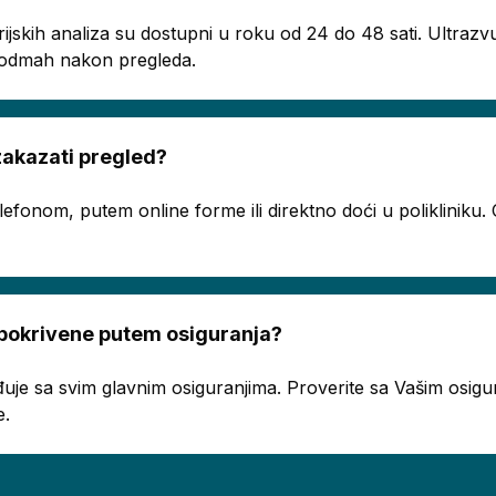
rijskih analiza su dostupni u roku od 24 do 48 sati. Ultrazvu
ju odmah nakon pregleda.
akazati pregled?
telefonom, putem online forme ili direktno doći u poliklinik
 pokrivene putem osiguranja?
uje sa svim glavnim osiguranjima. Proverite sa Vašim osigur
e.