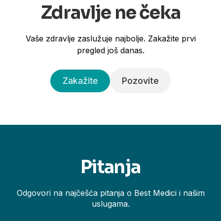
Zdravlje ne čeka
Vaše zdravlje zaslužuje najbolje. Zakažite prvi
pregled još danas.
Zakažite
Pozovite
Pitanja
Odgovori na najčešća pitanja o Best Medici i našim
uslugama.