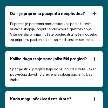
Da li je priprema pacijenta neophodna?
Priprema je potrebna pacijentima koji podležu svim
vrstama skopija, poput : endoskopije,gastroskopije.
Više detalja o njima možete pogledati u našem odseku
za pripremu pacijenta kao i sa medicinskim sestrama.
Koliko dugo traje specijalistički pregled?
Specijalistički pregled traje od 20 do 40 minuta. Lekari
posvećuju dovoljno vremena svakom pacijentu bez
žurbe.
Kada mogu očekivati rezultate?