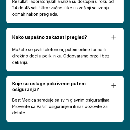
Rezultati laboratorijskih analiza su dostupni u roku od
24 do 48 sati. Ultrazvučne slike i izveštaji se izdaju
odmah nakon pregleda.
Kako uspešno zakazati pregled?
Možete se javiti telefonom, putem online forme ili
direktno doći u polikliniku. Odgovaramo brzo i bez
čekanja.
Koje su usluge pokrivene putem
osiguranja?
Best Medica sarađuje sa svim glavnim osiguranjima.
Proverite sa Vašim osiguranjem ili nas pozovite za
detalje.