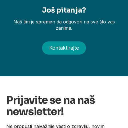
Još pitanja?
Naš tim je spreman da odgovori na sve što vas
zanima.
Kontaktirajte
Prijavite se na naš
newsletter!
Ne propusti najvažnije vesti o zdravlju, novim