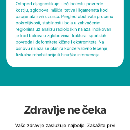
Ortoped dijagnostikuje i leči bolesti i povrede
kostiju, zglobova, mišića, tetiva i ligamenata kod
pacijenata svih uzrasta. Pregled obuhvata procenu
pokretljivosti, stabilnosti i bola u zahvaćenim
regionima uz analizu radioloških nalaza. Indikovan
je kod bolova u zglobovima, fraktura, sportskih
povreda i deformiteta kičme i ekstremiteta. Na
osnovu nalaza se planira konzervativno lečenje,
fizikalna rehabilitacija ili hirurška intervencija.
Zdravlje ne čeka
Vaše zdravlje zaslužuje najbolje. Zakažite prvi