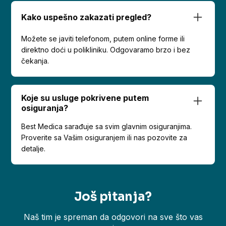
Kako uspešno zakazati pregled?
Možete se javiti telefonom, putem online forme ili
direktno doći u polikliniku. Odgovaramo brzo i bez
čekanja.
Koje su usluge pokrivene putem
osiguranja?
Best Medica sarađuje sa svim glavnim osiguranjima.
Proverite sa Vašim osiguranjem ili nas pozovite za
detalje.
Još pitanja?
Naš tim je spreman da odgovori na sve što vas