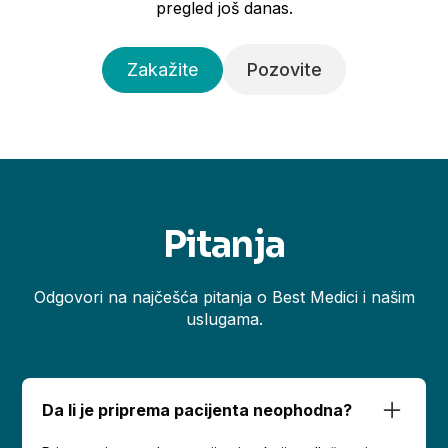
pregled još danas.
Zakažite
Pozovite
Pitanja
Odgovori na najčešća pitanja o Best Medici i našim
uslugama.
Da li je priprema pacijenta neophodna?