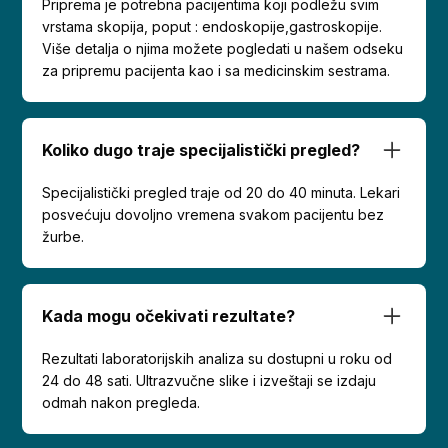
Priprema je potrebna pacijentima koji podležu svim
vrstama skopija, poput : endoskopije,gastroskopije.
Više detalja o njima možete pogledati u našem odseku
za pripremu pacijenta kao i sa medicinskim sestrama.
Koliko dugo traje specijalistički pregled?
Specijalistički pregled traje od 20 do 40 minuta. Lekari
posvećuju dovoljno vremena svakom pacijentu bez
žurbe.
Kada mogu očekivati rezultate?
Rezultati laboratorijskih analiza su dostupni u roku od
24 do 48 sati. Ultrazvučne slike i izveštaji se izdaju
odmah nakon pregleda.