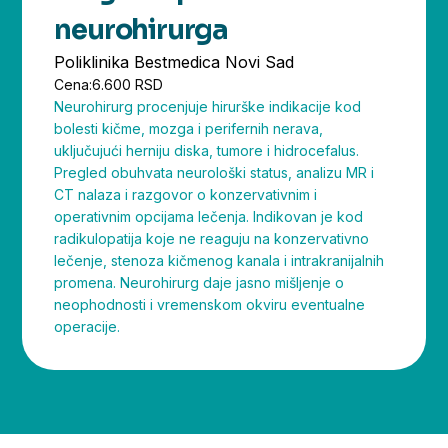
neurohirurga
Poliklinika Bestmedica Novi Sad
Cena:
6.600 RSD
Neurohirurg procenjuje hirurške indikacije kod
bolesti kičme, mozga i perifernih nerava,
uključujući herniju diska, tumore i hidrocefalus.
Pregled obuhvata neurološki status, analizu MR i
CT nalaza i razgovor o konzervativnim i
operativnim opcijama lečenja. Indikovan je kod
radikulopatija koje ne reaguju na konzervativno
lečenje, stenoza kičmenog kanala i intrakranijalnih
promena. Neurohirurg daje jasno mišljenje o
neophodnosti i vremenskom okviru eventualne
operacije.