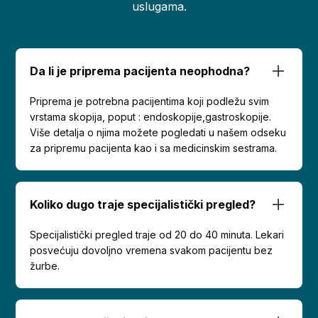
uslugama.
Da li je priprema pacijenta neophodna?
Priprema je potrebna pacijentima koji podležu svim
vrstama skopija, poput : endoskopije,gastroskopije.
Više detalja o njima možete pogledati u našem odseku
za pripremu pacijenta kao i sa medicinskim sestrama.
Koliko dugo traje specijalistički pregled?
Specijalistički pregled traje od 20 do 40 minuta. Lekari
posvećuju dovoljno vremena svakom pacijentu bez
žurbe.