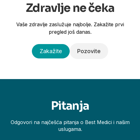
Zdravlje ne čeka
Vaše zdravlje zaslužuje najbolje. Zakažite prvi
pregled još danas.
Zakažite
Pozovite
Pitanja
Odgovori na najčešća pitanja o Best Medici i našim
uslugama.