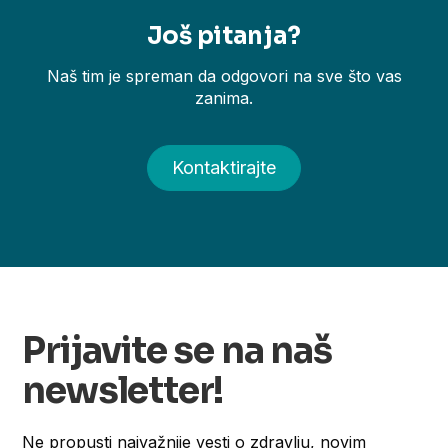
Još pitanja?
Naš tim je spreman da odgovori na sve što vas
zanima.
Kontaktirajte
Prijavite se na naš
newsletter!
Ne propusti najvažnije vesti o zdravlju, novim