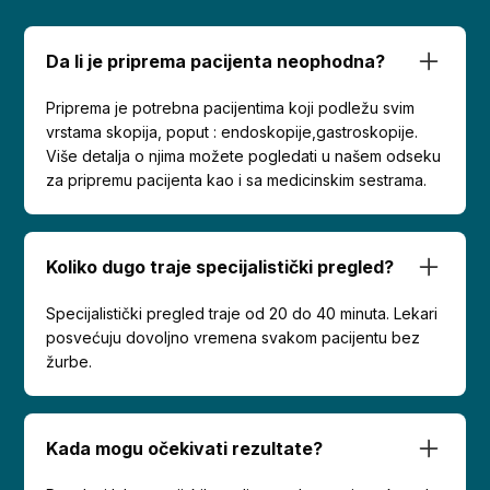
Da li je priprema pacijenta neophodna?
Priprema je potrebna pacijentima koji podležu svim
vrstama skopija, poput : endoskopije,gastroskopije.
Više detalja o njima možete pogledati u našem odseku
za pripremu pacijenta kao i sa medicinskim sestrama.
Koliko dugo traje specijalistički pregled?
Specijalistički pregled traje od 20 do 40 minuta. Lekari
posvećuju dovoljno vremena svakom pacijentu bez
žurbe.
Kada mogu očekivati rezultate?