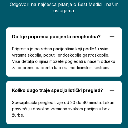
Odgovori na najčešća pitanja o Best Medici i našim
uslugama.
Da li je priprema pacijenta neophodna?
Priprema je potrebna pacijentima koji podležu svim
vrstama skopija, poput : endoskopije,gastroskopije.
Više detalja o njima možete pogledati u našem odseku
za pripremu pacijenta kao i sa medicinskim sestrama.
Koliko dugo traje specijalistički pregled?
Specijalistički pregled traje od 20 do 40 minuta. Lekari
posvećuju dovoljno vremena svakom pacijentu bez
žurbe.