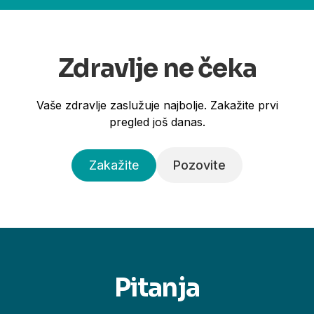
Zdravlje ne čeka
Vaše zdravlje zaslužuje najbolje. Zakažite prvi
pregled još danas.
Zakažite
Pozovite
Pitanja