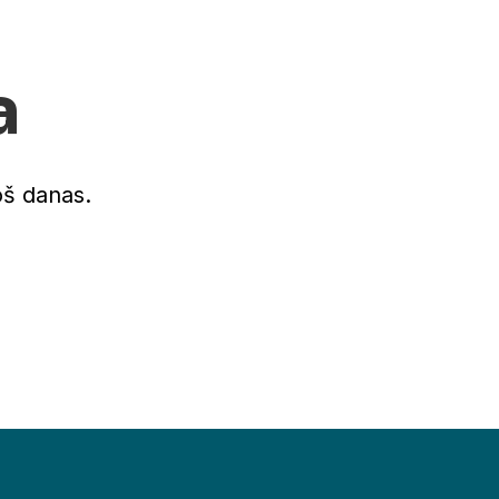
a
oš danas.