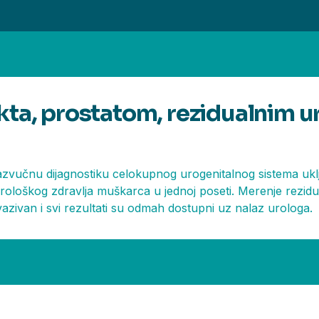
kta, prostatom, rezidualnim 
azvučnu dijagnostiku celokupnog urogenitalnog sistema uklj
loškog zdravlja muškarca u jednoj poseti. Merenje rezidua
nvazivan i svi rezultati su odmah dostupni uz nalaz urologa.