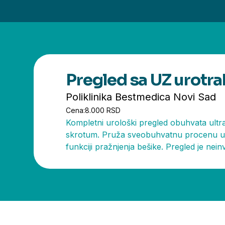
Pregled sa UZ urotra
Poliklinika Bestmedica Novi Sad
Cena:
8.000 RSD
Kompletni urološki pregled obuhvata ultr
skrotum. Pruža sveobuhvatnu procenu uro
funkciji pražnjenja bešike. Pregled je nei