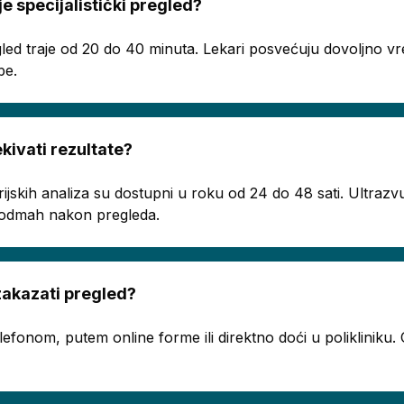
je specijalistički pregled?
regled traje od 20 do 40 minuta. Lekari posvećuju dovoljno
be.
ivati rezultate?
rijskih analiza su dostupni u roku od 24 do 48 sati. Ultrazvu
ju odmah nakon pregleda.
akazati pregled?
telefonom, putem online forme ili direktno doći u poliklinik