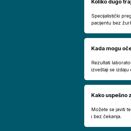
Koliko dugo tra
Specijalistički p
pacijentu bez žur
Kada mogu oček
Rezultati laborato
izveštaji se izda
Kako uspešno z
Možete se javiti 
i bez čekanja.