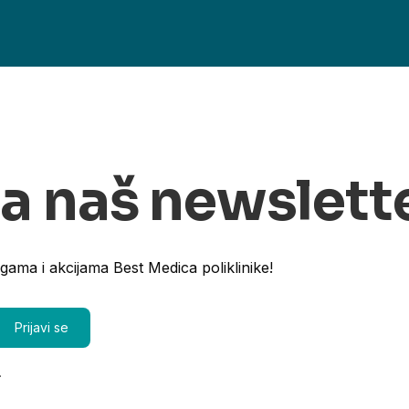
na naš newslett
ugama i akcijama Best Medica poliklinike!
.