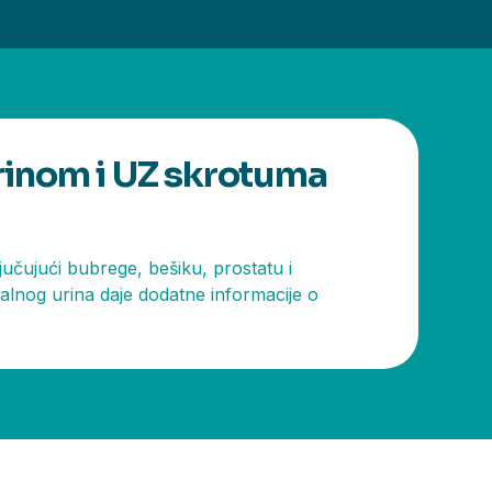
urinom i UZ skrotuma
učujući bubrege, bešiku, prostatu i
lnog urina daje dodatne informacije o