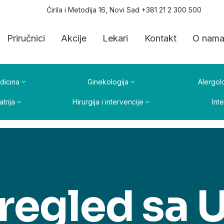
Ćirila i Metodija 16, Novi Sad +381 21 2 300 500
Priručnici
Akcije
Lekari
Kontakt
O nam
dicina
Ginekologija
Alergolo
atrija
Hirurgija i intervencije
Int
regled sa 