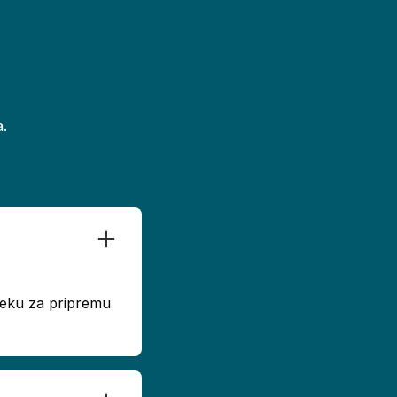
.
dseku za pripremu