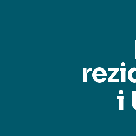
rezi
i