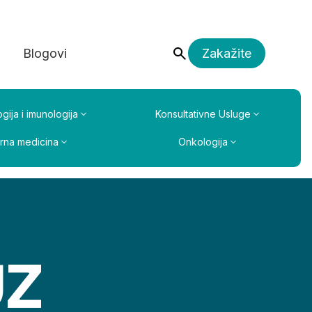
a
Blogovi
Zakažite
gija i imunologija
Konsultativne Usluge
erna medicina
Onkologija
UZ