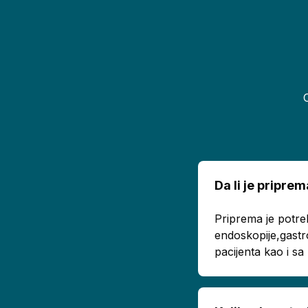
Da li je pripr
Priprema je potre
endoskopije,gastr
pacijenta kao i s