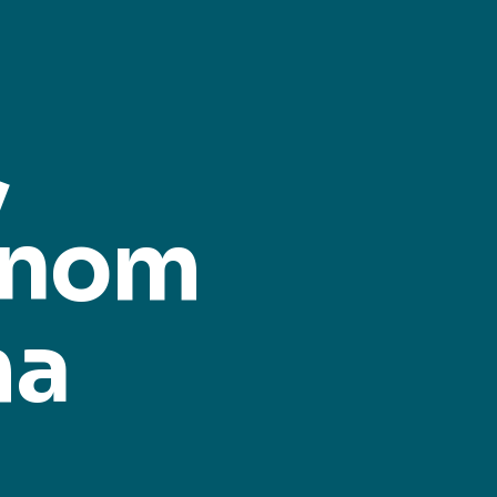
,
rinom
ma