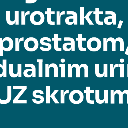
urotrakta,
prostatom
dualnim u
 UZ skrotu