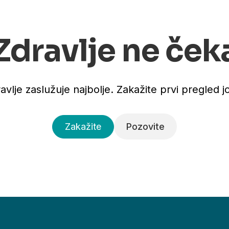
Zdravlje ne ček
avlje zaslužuje najbolje. Zakažite prvi pregled j
Zakažite
Pozovite