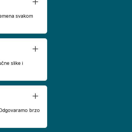
 vremena svakom
čne slike i
u. Odgovaramo brzo