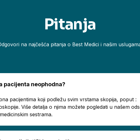
Pitanja
Odgovori na najčešća pitanja o Best Medici i našim uslugama
ema pacijenta neophodna?
bna pacijentima koji podležu svim vrstama skopija, poput :
oskopije. Više detalja o njima možete pogledati u našem o
a medicinskim sestrama.