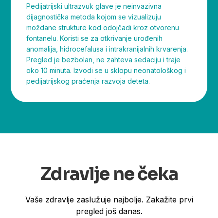
Pedijatrijski ultrazvuk glave je neinvazivna
dijagnostička metoda kojom se vizualizuju
moždane strukture kod odojčadi kroz otvorenu
fontanelu. Koristi se za otkrivanje urođenih
anomalija, hidrocefalusa i intrakranijalnih krvarenja.
Pregled je bezbolan, ne zahteva sedaciju i traje
oko 10 minuta. Izvodi se u sklopu neonatološkog i
pedijatrijskog praćenja razvoja deteta.
Zdravlje ne čeka
Vaše zdravlje zaslužuje najbolje. Zakažite prvi
pregled još danas.