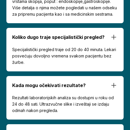
vrstama skopija, poput : endoskopije,gastroskopije.
Više detalja o njima možete pogledati u našem odseku
za pripremu pacijenta kao i sa medicinskim sestrama.
Koliko dugo traje specijalistički pregled?
Specijalistički pregled traje od 20 do 40 minuta. Lekari
posvećuju dovoljno vremena svakom pacijentu bez
žurbe.
Kada mogu očekivati rezultate?
Rezultati laboratorijskih analiza su dostupni u roku od
24 do 48 sati. Ultrazvučne slike i izveštaji se izdaju
odmah nakon pregleda.