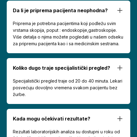
Da li je priprema pacijenta neophodna?
Priprema je potrebna pacijentima koji podležu svim
vrstama skopija, poput : endoskopije,gastroskopije.
Više detalja o njima možete pogledati u našem odseku
za pripremu pacijenta kao i sa medicinskim sestrama.
Koliko dugo traje specijalistički pregled?
Specijalistički pregled traje od 20 do 40 minuta. Lekari
posvećuju dovoljno vremena svakom pacijentu bez
žurbe.
Kada mogu očekivati rezultate?
Rezultati laboratorijskih analiza su dostupni u roku od