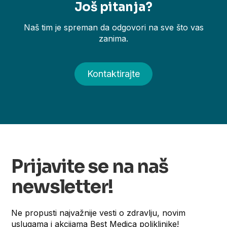
Još pitanja?
Naš tim je spreman da odgovori na sve što vas
zanima.
Kontaktirajte
Prijavite se na naš
newsletter!
Ne propusti najvažnije vesti o zdravlju, novim
uslugama i akcijama Best Medica poliklinike!