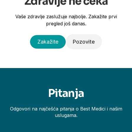
Zdravlje ne čeka
Vaše zdravlje zaslužuje najbolje. Zakažite prvi
pregled još danas.
Zakažite
Pozovite
Pitanja
Odgovori na najčešća pitanja o Best Medici i našim
uslugama.