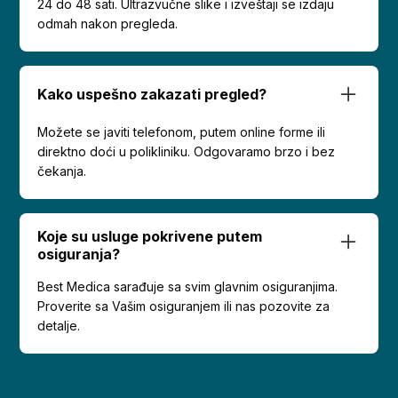
24 do 48 sati. Ultrazvučne slike i izveštaji se izdaju
odmah nakon pregleda.
Kako uspešno zakazati pregled?
Možete se javiti telefonom, putem online forme ili
direktno doći u polikliniku. Odgovaramo brzo i bez
čekanja.
Koje su usluge pokrivene putem
osiguranja?
Best Medica sarađuje sa svim glavnim osiguranjima.
Proverite sa Vašim osiguranjem ili nas pozovite za
detalje.