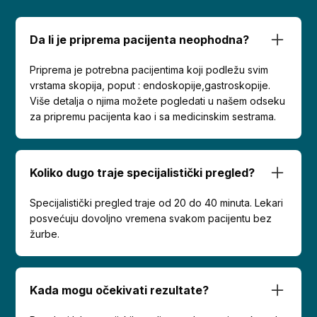
Da li je priprema pacijenta neophodna?
Priprema je potrebna pacijentima koji podležu svim
vrstama skopija, poput : endoskopije,gastroskopije.
Više detalja o njima možete pogledati u našem odseku
za pripremu pacijenta kao i sa medicinskim sestrama.
Koliko dugo traje specijalistički pregled?
Specijalistički pregled traje od 20 do 40 minuta. Lekari
posvećuju dovoljno vremena svakom pacijentu bez
žurbe.
Kada mogu očekivati rezultate?