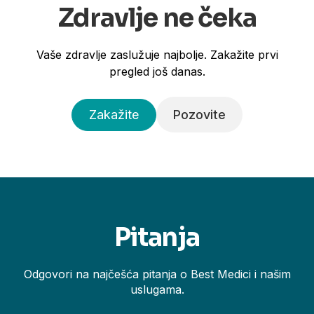
Zdravlje ne čeka
Vaše zdravlje zaslužuje najbolje. Zakažite prvi
pregled još danas.
Zakažite
Pozovite
Pitanja
Odgovori na najčešća pitanja o Best Medici i našim
uslugama.