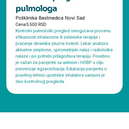
pulmologa
Poliklinika Bestmedica Novi Sad
Cena:
5.500 RSD
Kontrolni pulmološki pregled omogućava procenu
efikasnosti inhalacione ili sistemske terapije i
praćenje dinamike plućne bolesti. Lekar analizira
aktuelne simptome, spirometrijski nalaz i radiološke
nalaze i po potrebi prilagođava terapiju. Posebno
je važan za pacijente sa astmom i HOBP u cilju
prevencije egzacerbacija. Edukacija pacijenta o
pravilnoj tehnici upotrebe inhalatora sastavni je
deo kontrolnog pregleda.