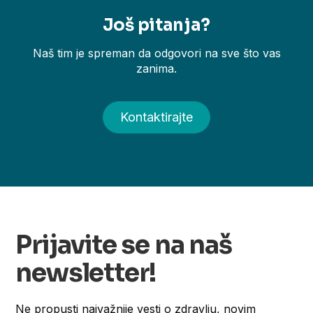
Još pitanja?
Naš tim je spreman da odgovori na sve što vas
zanima.
Kontaktirajte
Prijavite se na naš
newsletter!
Ne propusti najvažnije vesti o zdravlju, novim