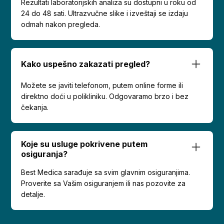
Rezultati laboratorijskih analiza su dostupni u roku od
24 do 48 sati. Ultrazvučne slike i izveštaji se izdaju
odmah nakon pregleda.
Kako uspešno zakazati pregled?
Možete se javiti telefonom, putem online forme ili
direktno doći u polikliniku. Odgovaramo brzo i bez
čekanja.
Koje su usluge pokrivene putem
osiguranja?
Best Medica sarađuje sa svim glavnim osiguranjima.
Proverite sa Vašim osiguranjem ili nas pozovite za
detalje.