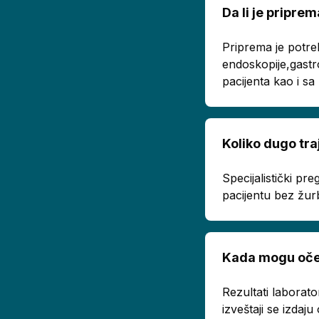
Da li je pripr
Priprema je potre
endoskopije,gastr
pacijenta kao i s
Koliko dugo tra
Specijalistički p
pacijentu bez žur
Kada mogu oček
Rezultati laborato
izveštaji se izda