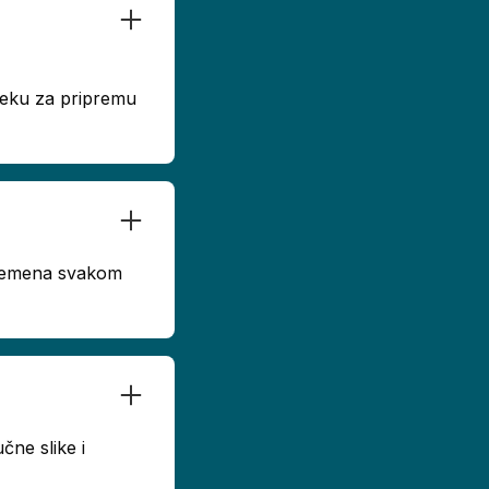
dseku za pripremu
 vremena svakom
čne slike i