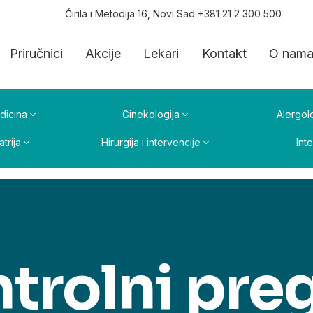
Ćirila i Metodija 16, Novi Sad +381 21 2 300 500
Priručnici
Akcije
Lekari
Kontakt
O nam
dicina
Ginekologija
Alergolo
atrija
Hirurgija i intervencije
Int
trolni pre