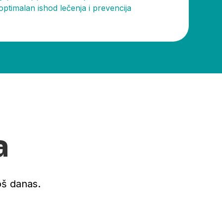
optimalan ishod lečenja i prevencija
a
oš danas.