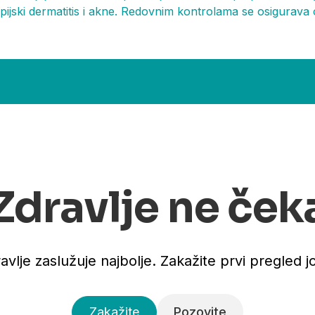
opijski dermatitis i akne. Redovnim kontrolama se osigurava 
Zdravlje ne ček
avlje zaslužuje najbolje. Zakažite prvi pregled j
Zakažite
Pozovite