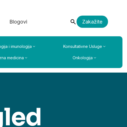
a
Blogovi
Zakažite
gija i imunologija
Konsultativne Usluge
erna medicina
Onkologija
gled