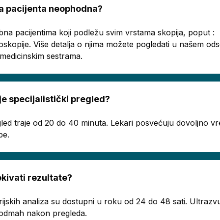
ema pacijenta neophodna?
bna pacijentima koji podležu svim vrstama skopija, poput :
oskopije. Više detalja o njima možete pogledati u našem o
a medicinskim sestrama.
je specijalistički pregled?
regled traje od 20 do 40 minuta. Lekari posvećuju dovoljno
be.
ivati rezultate?
rijskih analiza su dostupni u roku od 24 do 48 sati. Ultrazvu
ju odmah nakon pregleda.