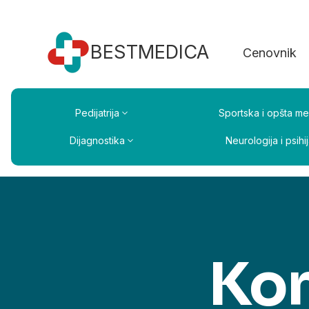
BESTMEDICA
Cenovnik
Pedijatrija
Sportska i opšta me
Dijagnostika
Neurologija i psihij
Kon