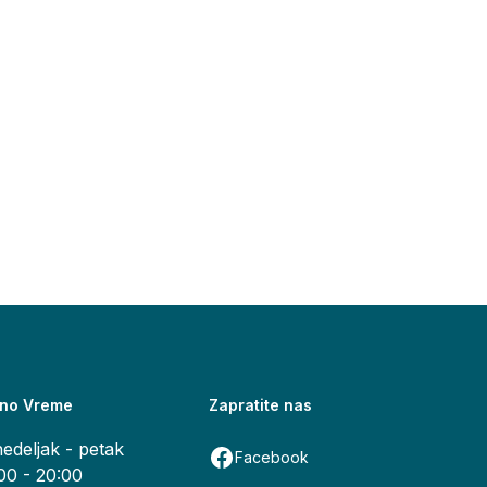
no Vreme
Zapratite nas
edeljak - petak
Facebook
00 - 20:00