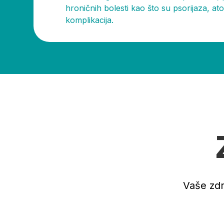
hroničnih bolesti kao što su psorijaza, at
komplikacija.
Vaše zdr