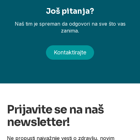
Još pitanja?
Naš tim je spreman da odgovori na sve što vas
zanima.
Kontaktirajte
Prijavite se na naš
newsletter!
Ne propusti najvažnije vesti o zdravlju, novim