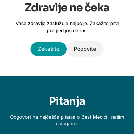
Zdravlje ne čeka
Vaše zdravlje zaslužuje najbolje. Zakažite prvi
pregled još danas.
Zakažite
Pozovite
Pitanja
Odgovori na najčešća pitanja o Best Medici i našim
uslugama.