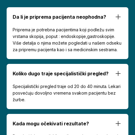
Da li je priprema pacijenta neophodna?
Priprema je potrebna pacijentima koji podležu svim
vrstama skopija, poput : endoskopije,gastroskopije.
Više detalja o njima možete pogledati u našem odseku
za pripremu pacijenta kao i sa medicinskim sestrama.
Koliko dugo traje specijalistički pregled?
Specijalistički pregled traje od 20 do 40 minuta. Lekari
posvećuju dovoljno vremena svakom pacijentu bez
žurbe.
Kada mogu očekivati rezultate?