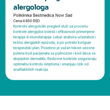
alergologa
Poliklinika Bestmedica Novi Sad
Cena:
4.850 RSD
Kontrolni alergološki pregled služi za procenu
kontrole alergijske bolesti i efikasnosti primenjene
terapije ili imunoterapije. Lekar analizira učestalost i
težinu alergijskih epizoda, a po potrebi koriguje
terapeutski plan. Posebno je važan tokom sezone
polena kod pacijenata sa polinozom i kod dece sa
atopijskim dermatitis. Redovne kontrole osiguravaju
optimalnu kontrolu simptoma i smanjuju rizik od
anafilaktičkih reakcija.