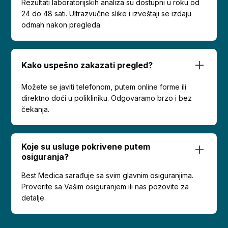
Rezultati laboratorijskih analiza su dostupni u roku od
24 do 48 sati. Ultrazvučne slike i izveštaji se izdaju
odmah nakon pregleda.
Kako uspešno zakazati pregled?
Možete se javiti telefonom, putem online forme ili
direktno doći u polikliniku. Odgovaramo brzo i bez
čekanja.
Koje su usluge pokrivene putem
osiguranja?
Best Medica sarađuje sa svim glavnim osiguranjima.
Proverite sa Vašim osiguranjem ili nas pozovite za
detalje.