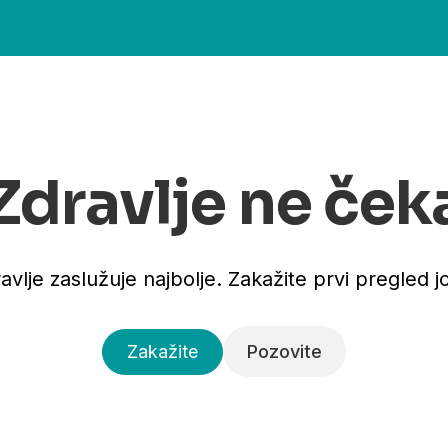
Zdravlje ne ček
avlje zaslužuje najbolje. Zakažite prvi pregled j
Zakažite
Pozovite