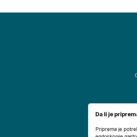
Da li je pripr
Priprema je potre
endoskopije,gastr