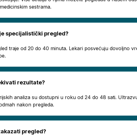
a medicinskim sestrama.
je specijalistički pregled?
regled traje od 20 do 40 minuta. Lekari posvećuju dovoljno
be.
ivati rezultate?
rijskih analiza su dostupni u roku od 24 do 48 sati. Ultrazvu
ju odmah nakon pregleda.
akazati pregled?