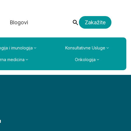
a
Blogovi
Zakažite
gija i imunologija
Konsultativne Usluge
erna medicina
Onkologija
G