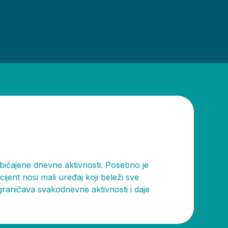
bičajene dnevne aktivnosti. Posebno je
ent nosi mali uređaj koji beleži sve
graničava svakodnevne aktivnosti i daje