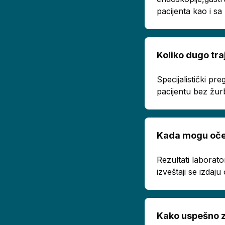
pacijenta kao i s
Koliko dugo tra
Specijalistički p
pacijentu bez žur
Kada mogu oček
Rezultati laborato
izveštaji se izda
Kako uspešno z