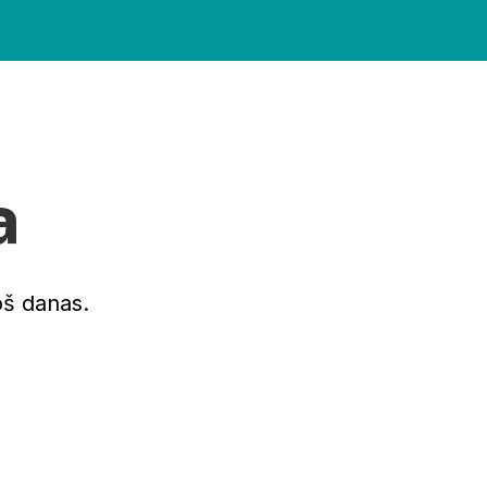
a
oš danas.