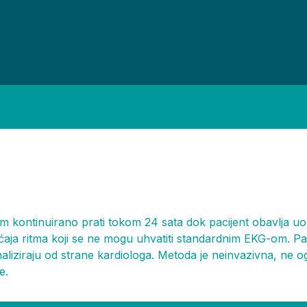
m kontinuirano prati tokom 24 sata dok pacijent obavlja uo
ja ritma koji se ne mogu uhvatiti standardnim EKG-om. Pacij
liziraju od strane kardiologa. Metoda je neinvazivna, ne o
e.