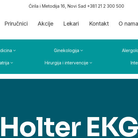
Ćirila i Metodija 16, Novi Sad +381 21 2 300 500
Priručnici
Akcije
Lekari
Kontakt
O nam
dicina
Ginekologija
Alergolo
atrija
Hirurgija i intervencije
Int
Holter EK