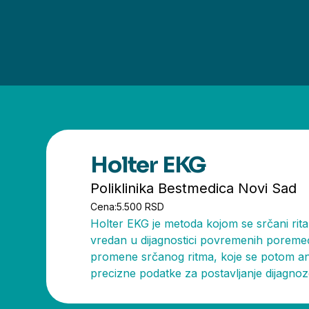
Holter EKG
Poliklinika Bestmedica Novi Sad
Cena:
5.500 RSD
Holter EKG je metoda kojom se srčani rita
vredan u dijagnostici povremenih poremeća
promene srčanog ritma, koje se potom ana
precizne podatke za postavljanje dijagnoz