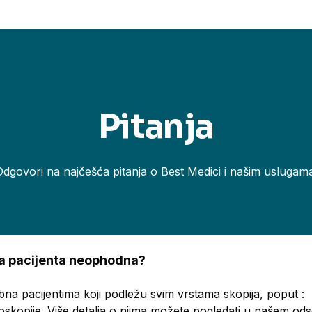
Pitanja
Odgovori na najčešća pitanja o Best Medici i našim uslugama
ema pacijenta neophodna?
bna pacijentima koji podležu svim vrstama skopija, poput :
oskopije. Više detalja o njima možete pogledati u našem o