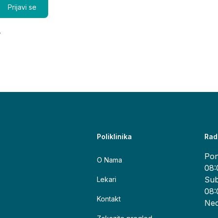
.
Poliklinika
Rad
Pon
O Nama
08:
Sub
Lekari
08:
Kontakt
Ned