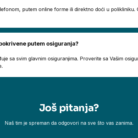
telefonom, putem online forme ili direktno doći u poliklinik
 pokrivene putem osiguranja?
uje sa svim glavnim osiguranjima. Proverite sa Vašim osigur
e.
Još pitanja?
Naš tim je spreman da odgovori na sve što vas zanima.