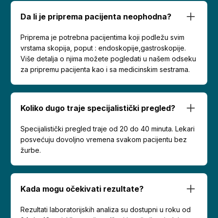
Da li je priprema pacijenta neophodna?
Priprema je potrebna pacijentima koji podležu svim
vrstama skopija, poput : endoskopije,gastroskopije.
Više detalja o njima možete pogledati u našem odseku
za pripremu pacijenta kao i sa medicinskim sestrama.
Koliko dugo traje specijalistički pregled?
Specijalistički pregled traje od 20 do 40 minuta. Lekari
posvećuju dovoljno vremena svakom pacijentu bez
žurbe.
Kada mogu očekivati rezultate?
Rezultati laboratorijskih analiza su dostupni u roku od