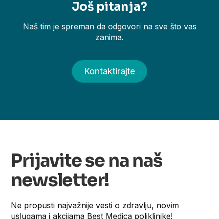
Još pitanja?
Naš tim je spreman da odgovori na sve što vas
zanima.
Kontaktirajte
Prijavite se na naš
newsletter!
Ne propusti najvažnije vesti o zdravlju, novim
uslugama i akcijama Best Medica poliklinike!