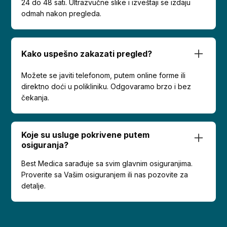
24 do 48 sati. Ultrazvučne slike i izveštaji se izdaju
odmah nakon pregleda.
Kako uspešno zakazati pregled?
Možete se javiti telefonom, putem online forme ili
direktno doći u polikliniku. Odgovaramo brzo i bez
čekanja.
Koje su usluge pokrivene putem
osiguranja?
Best Medica sarađuje sa svim glavnim osiguranjima.
Proverite sa Vašim osiguranjem ili nas pozovite za
detalje.