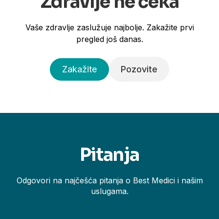
Zdravlje ne čeka
Vaše zdravlje zaslužuje najbolje. Zakažite prvi
pregled još danas.
Zakažite
Pozovite
Pitanja
Odgovori na najčešća pitanja o Best Medici i našim
uslugama.