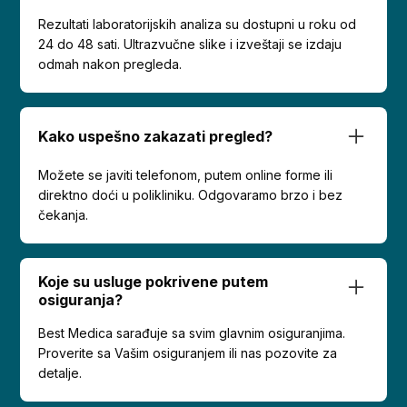
Rezultati laboratorijskih analiza su dostupni u roku od
24 do 48 sati. Ultrazvučne slike i izveštaji se izdaju
odmah nakon pregleda.
Kako uspešno zakazati pregled?
Možete se javiti telefonom, putem online forme ili
direktno doći u polikliniku. Odgovaramo brzo i bez
čekanja.
Koje su usluge pokrivene putem
osiguranja?
Best Medica sarađuje sa svim glavnim osiguranjima.
Proverite sa Vašim osiguranjem ili nas pozovite za
detalje.