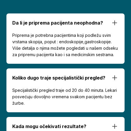
Da li je priprema pacijenta neophodna?
Priprema je potrebna pacijentima koji podležu svim
vrstama skopija, poput : endoskopije,gastroskopije.
Više detalja o njima možete pogledati u našem odseku
za pripremu pacijenta kao i sa medicinskim sestrama.
Koliko dugo traje specijalistički pregled?
Specijalistički pregled traje od 20 do 40 minuta. Lekari
posvećuju dovoljno vremena svakom pacijentu bez
žurbe.
Kada mogu očekivati rezultate?