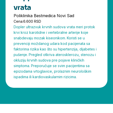
vrata
Poliklinika Bestmedica Novi Sad
Cena:
6.600 RSD
Dopler ultrazvuk krvnih sudova vrata meri protok
krvi kroz karotidne i vertebralne arterije koje
snabdevaju mozak kiseonikom. Koristi se u
prevenciji moždanog udara kod pacijenata sa
faktorima rizika kao što su hipertenzija, dijabetes i
pušenje. Pregled otkriva aterosklerozu, stenozu i
okluziju krvnih sudova pre pojave kliničkih
simptoma. Preporučuje se svim pacijentima sa
epizodama vrtoglavice, prolaznim neurološkim
ispadima ili kardiovaskularnim rizicima.