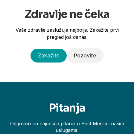
Zdravlje ne čeka
Vaše zdravlje zaslužuje najbolje. Zakažite prvi
pregled još danas.
Zakažite
Pozovite
Pitanja
Odgovori na najčešća pitanja o Best Medici i našim
uslugama.