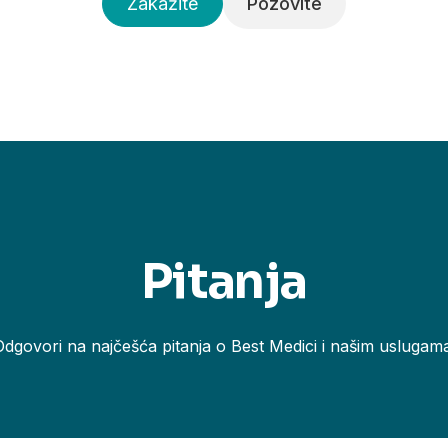
Zakažite
Pozovite
Pitanja
Odgovori na najčešća pitanja o Best Medici i našim uslugama