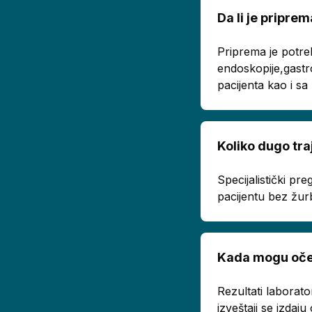
Da li je pripr
Priprema je potre
endoskopije,gastr
pacijenta kao i s
Koliko dugo tra
Specijalistički p
pacijentu bez žur
Kada mogu oček
Rezultati laborato
izveštaji se izda