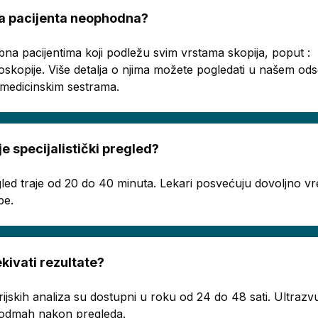
ema pacijenta neophodna?
bna pacijentima koji podležu svim vrstama skopija, poput :
oskopije. Više detalja o njima možete pogledati u našem o
a medicinskim sestrama.
je specijalistički pregled?
regled traje od 20 do 40 minuta. Lekari posvećuju dovoljno
be.
ivati rezultate?
rijskih analiza su dostupni u roku od 24 do 48 sati. Ultrazvu
ju odmah nakon pregleda.