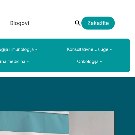
a
Blogovi
Zakažite
gija i imunologija
Konsultativne Usluge
erna medicina
Onkologija