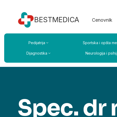
BESTMEDICA
Cenovnik
Pedijatrija
Sportska i opšta me
Dijagnostika
Neurologija i psihij
Spec. dr