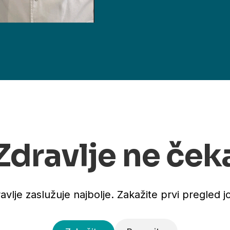
Zdravlje ne ček
avlje zaslužuje najbolje. Zakažite prvi pregled j