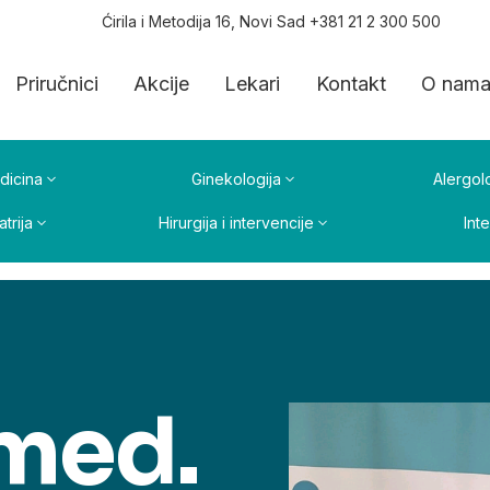
Ćirila i Metodija 16, Novi Sad +381 21 2 300 500
Priručnici
Akcije
Lekari
Kontakt
O nam
dicina
Ginekologija
Alergolo
atrija
Hirurgija i intervencije
Int
 med.