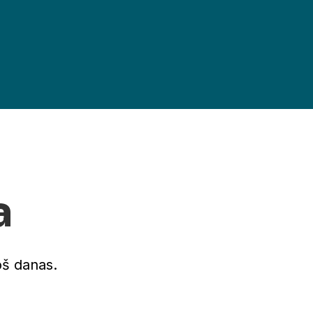
a
oš danas.