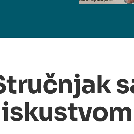
Stručnjak s
iskustvom