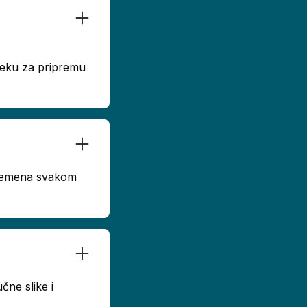
dseku za pripremu
 vremena svakom
čne slike i