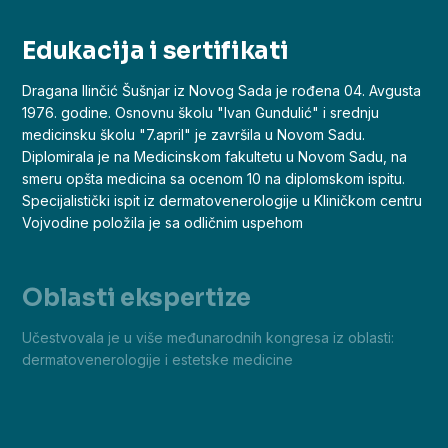
Edukacija i sertifikati
Dragana Ilinčić Šušnjar iz Novog Sada je rođena 04. Avgusta
1976. godine. Osnovnu školu "Ivan Gundulić" i srednju
medicinsku školu "7.april" je završila u Novom Sadu.
Diplomirala je na Medicinskom fakultetu u Novom Sadu, na
smeru opšta medicina sa ocenom 10 na diplomskom ispitu.
Specijalistički ispit iz dermatovenerologije u Kliničkom centru
Vojvodine položila je sa odličnim uspehom
Oblasti ekspertize
Učestvovala je u više međunarodnih kongresa iz oblasti:
dermatovenerologije i estetske medicine