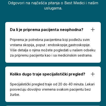
Odgovori na najčešća pitanja o Best Medici i našim
uslugama.
Da li je priprema pacijenta neophodna?
Priprema je potrebna pacijentima koji podležu svim
vrstama skopija, poput : endoskopije,gastroskopije.
Više detalja o njima možete pogledati u našem odseku
za pripremu pacijenta kao i sa medicinskim sestrama.
Koliko dugo traje specijalistički pregled?
Specijalistički pregled traje od 20 do 40 minuta. Lekari
posvećuju dovoljno vremena svakom pacijentu bez
žurbe.