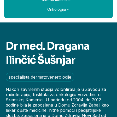
Onkologija
Dr med. Dragana
Ilinčić Šušnjar
specijalista dermatovenerologije
Nakon završenih studija volontirala je u Zavodu za
radioterapiju, Instituta za onkologiju Vojvodine u
Sremskoj Kamenici. U periodu od 2004. do 2012.
godine bila je zaposlena u Domu Zdravlja Žabalj kao
lekar opšte medicine, hitne pomoći i pedijatrijske
službe. Zaposlena je u Domu Zdravlja Novi Sad od