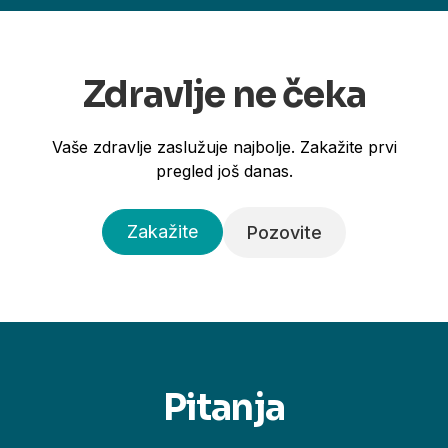
Zdravlje ne čeka
Vaše zdravlje zaslužuje najbolje. Zakažite prvi
pregled još danas.
Zakažite
Pozovite
Pitanja