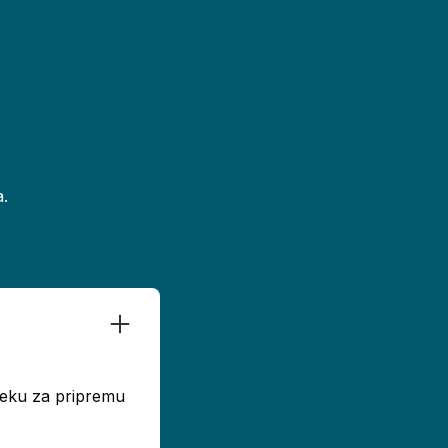
.
dseku za pripremu