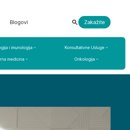
a
Blogovi
Zakažite
gija i imunologija
Konsultativne Usluge
erna medicina
Onkologija