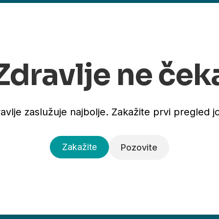
Zdravlje ne ček
avlje zaslužuje najbolje. Zakažite prvi pregled j
Zakažite
Pozovite