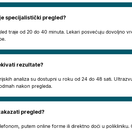
je specijalistički pregled?
regled traje od 20 do 40 minuta. Lekari posvećuju dovoljno
be.
ivati rezultate?
rijskih analiza su dostupni u roku od 24 do 48 sati. Ultrazvu
ju odmah nakon pregleda.
akazati pregled?
telefonom, putem online forme ili direktno doći u poliklinik