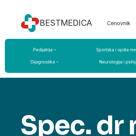
BESTMEDICA
Cenovnik
Pedijatrija
Sportska i opšta me
Dijagnostika
Neurologija i psihij
Spec. dr