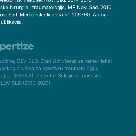
Medicinski Fakultet Novi Sad. 2014-2018:
dske hirurgije i traumatologije, MF Novi Sad. 2016:
ovi Sad. Medicinska licenca br. 206790. Autor i
blikacija.
pertize
vodine, DLV-SLD. Član Udruženja za rame i lakat
opskog društva za sportsku traumatologiju,
skopiju (ESSKA). Sekretar Sekcije ortopedske
je LDV SLD (2019-2023).