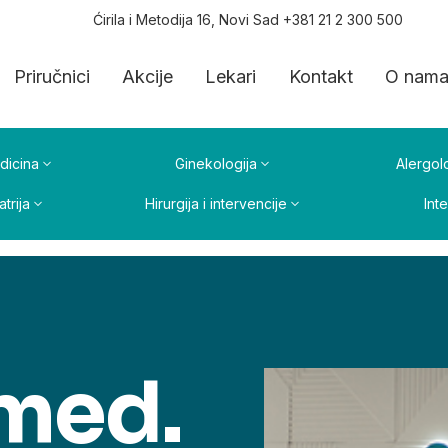
Ćirila i Metodija 16, Novi Sad +381 21 2 300 500
Priručnici
Akcije
Lekari
Kontakt
O nam
dicina
Ginekologija
Alergolo
atrija
Hirurgija i intervencije
Int
 med.