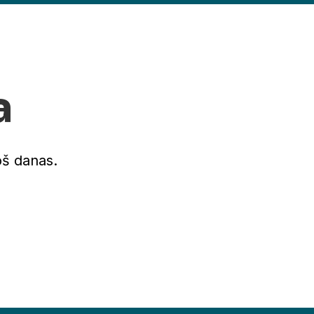
a
oš danas.