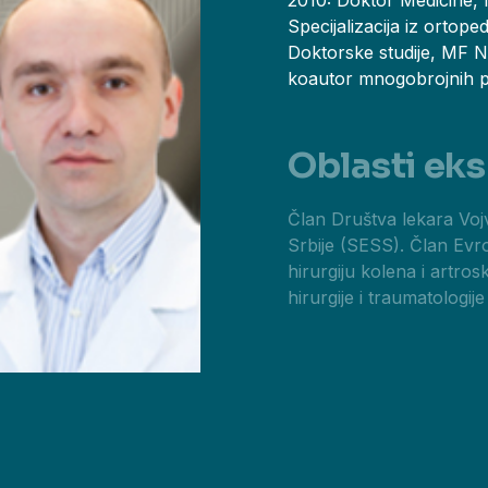
2010: Doktor Medicine, 
Specijalizacija iz ortope
Doktorske studije, MF N
koautor mnogobrojnih pu
Oblasti eks
Član Društva lekara Voj
Srbije (SESS). Član Evr
hirurgiju kolena i artro
hirurgije i traumatologi