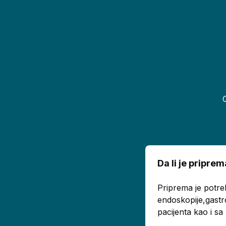
Da li je pripr
Priprema je potre
endoskopije,gastr
pacijenta kao i s