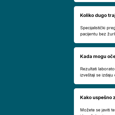
Koliko dugo tra
Specijalistički p
pacijentu bez žur
Kada mogu oček
Rezultati laborato
izveštaji se izda
Kako uspešno z
Možete se javiti 