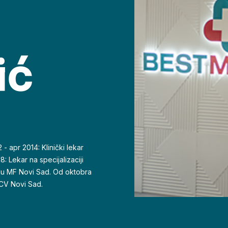
ić
 - apr 2014: Klinički lekar
: Lekar na specijalizaciji
iju MF Novi Sad. Od oktobra
KCV Novi Sad.