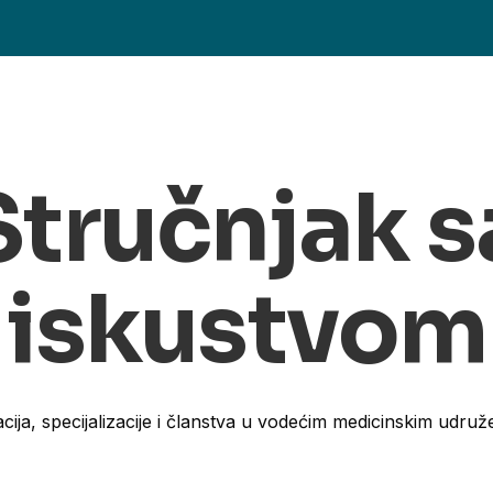
Stručnjak s
iskustvom
cija, specijalizacije i članstva u vodećim medicinskim udruž