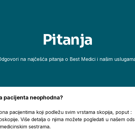
Pitanja
Odgovori na najčešća pitanja o Best Medici i našim uslugama
ema pacijenta neophodna?
bna pacijentima koji podležu svim vrstama skopija, poput :
oskopije. Više detalja o njima možete pogledati u našem o
a medicinskim sestrama.