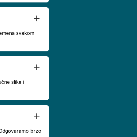
 vremena svakom
čne slike i
u. Odgovaramo brzo