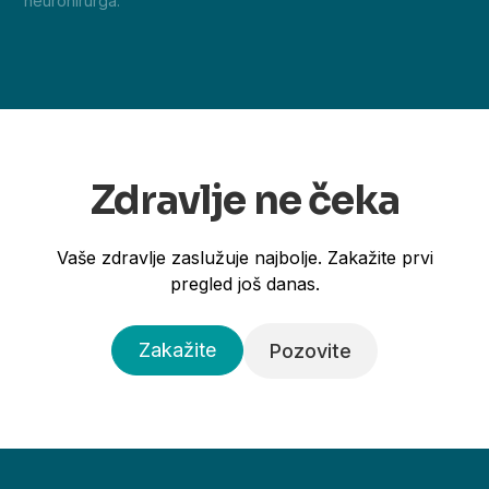
neurohirurga.
Zdravlje ne čeka
Vaše zdravlje zaslužuje najbolje. Zakažite prvi
pregled još danas.
Zakažite
Pozovite