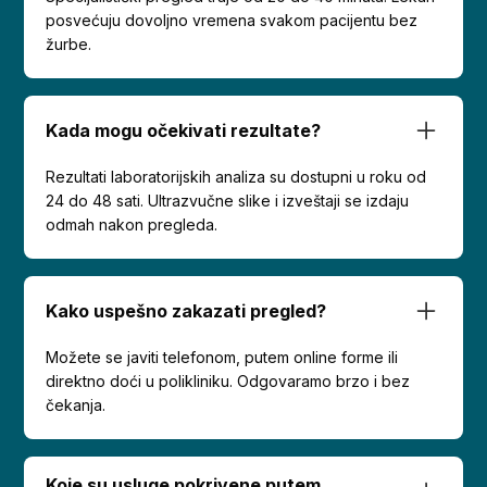
posvećuju dovoljno vremena svakom pacijentu bez
žurbe.
Kada mogu očekivati rezultate?
Rezultati laboratorijskih analiza su dostupni u roku od
24 do 48 sati. Ultrazvučne slike i izveštaji se izdaju
odmah nakon pregleda.
Kako uspešno zakazati pregled?
Možete se javiti telefonom, putem online forme ili
direktno doći u polikliniku. Odgovaramo brzo i bez
čekanja.
Koje su usluge pokrivene putem