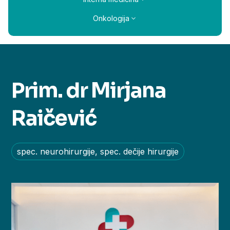
Onkologija
Prim. dr Mirjana
Raičević
spec. neurohirurgije, spec. dečije hirurgije