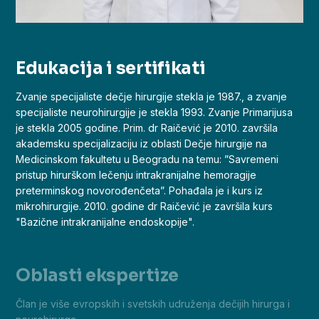
Edukacija i sertifikati
Zvanje specijaliste dečje hirurgije stekla je 1987., a zvanje
specijaliste neurohirurgije je stekla 1993. Zvanje Primarijusa
je stekla 2005 godine. Prim. dr Raičević je 2010. završila
akademsku specijalizaciju iz oblasti Dečje hirurgije na
Medicinskom fakultetu u Beogradu na temu: ”Savremeni
pristup hirurškom lečenju intrakranijalne hemoragije
preterminskog novorođenčeta”. Pohađala je i kurs iz
mikrohirurgije. 2010. godine dr Raičević je završila kurs
"Bazične intrakranijalne endoskopije".
Oblasti ekspertize
Član je više evropskih i svetskih udruženja dečijih hirurga i