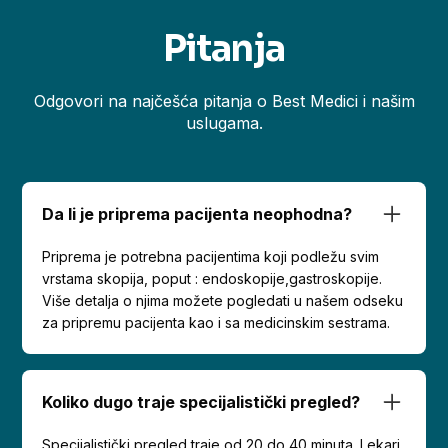
Pitanja
Odgovori na najčešća pitanja o Best Medici i našim
uslugama.
Da li je priprema pacijenta neophodna?
Priprema je potrebna pacijentima koji podležu svim
vrstama skopija, poput : endoskopije,gastroskopije.
Više detalja o njima možete pogledati u našem odseku
za pripremu pacijenta kao i sa medicinskim sestrama.
Koliko dugo traje specijalistički pregled?
Specijalistički pregled traje od 20 do 40 minuta. Lekari