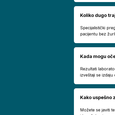
Koliko dugo tra
Specijalistički p
pacijentu bez žur
Kada mogu oček
Rezultati laborato
izveštaji se izda
Kako uspešno z
Možete se javiti 