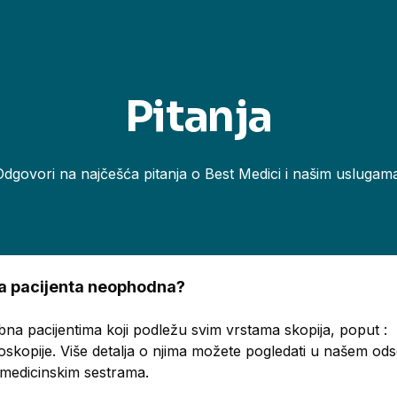
Pitanja
Odgovori na najčešća pitanja o Best Medici i našim uslugama
ema pacijenta neophodna?
bna pacijentima koji podležu svim vrstama skopija, poput :
oskopije. Više detalja o njima možete pogledati u našem o
a medicinskim sestrama.