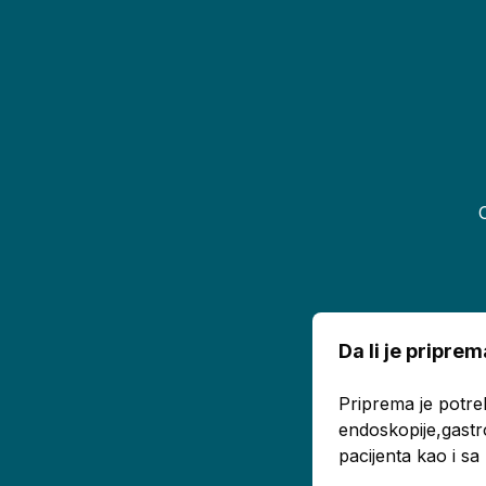
Da li je pripr
Priprema je potre
endoskopije,gastr
pacijenta kao i s