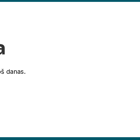
a
oš danas.