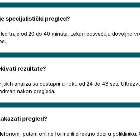
je specijalistički pregled?
regled traje od 20 do 40 minuta. Lekari posvećuju dovoljno
be.
ivati rezultate?
rijskih analiza su dostupni u roku od 24 do 48 sati. Ultrazvu
ju odmah nakon pregleda.
akazati pregled?
telefonom, putem online forme ili direktno doći u poliklinik