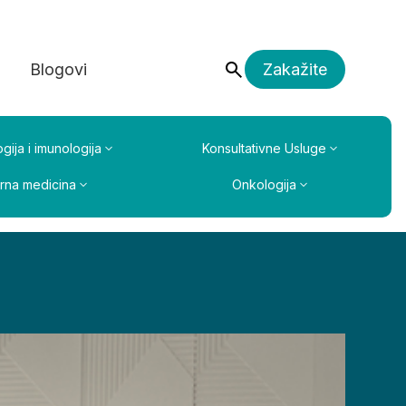
a
Blogovi
Zakažite
gija i imunologija
Konsultativne Usluge
erna medicina
Onkologija