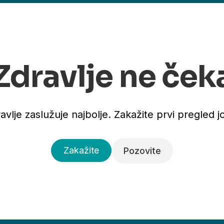
Zdravlje ne ček
avlje zaslužuje najbolje. Zakažite prvi pregled j
Zakažite
Pozovite