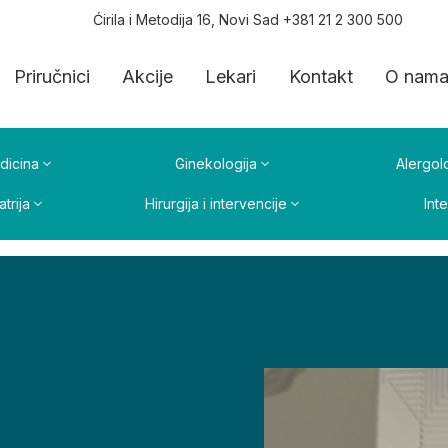
Ćirila i Metodija 16, Novi Sad +381 21 2 300 500
Priručnici
Akcije
Lekari
Kontakt
O nam
dicina
Ginekologija
Alergolo
atrija
Hirurgija i intervencije
Int