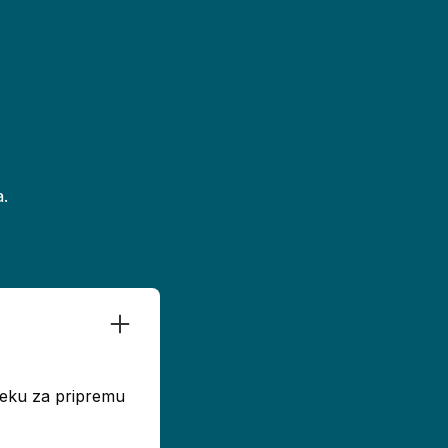
.
dseku za pripremu