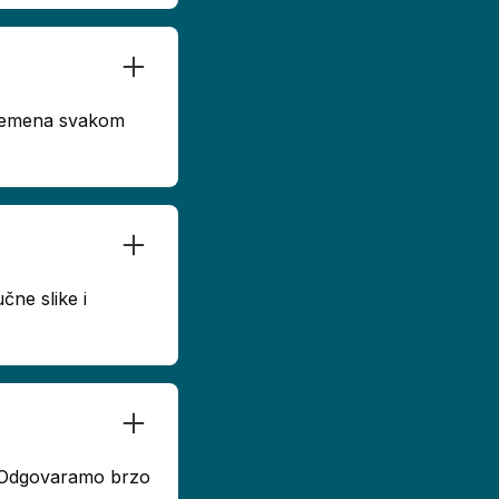
 vremena svakom
čne slike i
u. Odgovaramo brzo