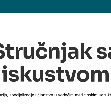
Stručnjak s
iskustvom
cija, specijalizacije i članstva u vodećim medicinskim udruž