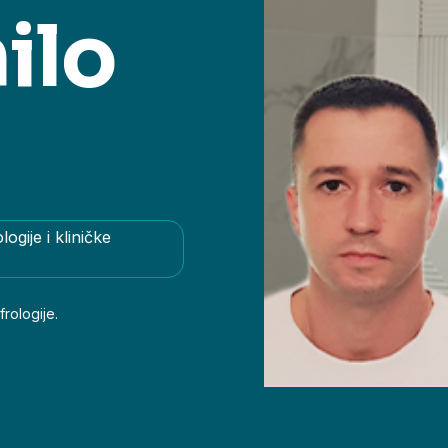
ilo
ogije i kliničke
frologije.